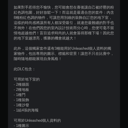
如果對手惹得您不愉快，您可能會想在賽後讓自己被紓壓的粉
紅色調包圍，好好放鬆一下！而這就是最適合您的套件：內含
8種粉紅色調的物件，可讓您用別緻的裝飾自訂您的地下室，
這樣的時尚感將讓所有人都深受吸引，就連您最難纏的對手也
不例外！在他們因您的室內設計技術而分心時，您便可毫不留
情地超越他們！盲目追求時尚的人就會落得那種下場！因此您
的地下室越漂亮，獲勝的機會就越大！
此外，這個獨家套件還有3種能用於Unleashed個人資料的獨
家物件，包括專用的圖示、標籤和背景！讓您不只在比賽中，
隨時隨地都能展現自身風格！
此DLC包含：
可用於地下室的
- 2種牆面
- 2種地板
- 1種門
- 1種裝飾
- 1種沙發
- 1組4張的海報
可用於Unleashed個人資料的
- 1種圖示