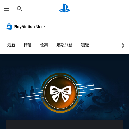
搜
尋
最新
精選
優惠
定期服務
瀏覽