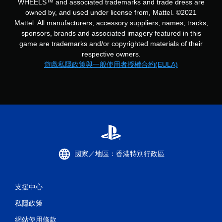
WHEELS™ and associated trademarks and trade dress are
owned by, and used under license from, Mattel. ©2021
Mattel. All manufacturers, accessory suppliers, names, tracks,
sponsors, brands and associated imagery featured in this
game are trademarks and/or copyrighted materials of their
respective owners.
遊戲私隱政策與一般使用者授權合約(EULA)
國家／地區：香港特別行政區
支援中心
私隱政策
網站使用條款