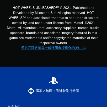
HOT WHEELS UNLEASHED™ © 2021. Published and
Developed by Milestone S.r.l. All rights reserved. HOT
WHEELS™ and associated trademarks and trade dress are
owned by, and used under license from, Mattel. ©2021
Mattel. All manufacturers, accessory suppliers, names, tracks,
sponsors, brands and associated imagery featured in this
game are trademarks and/or copyrighted materials of their
respective owners.
遊戲私隱政策與一般使用者授權合約(EULA)
國家／地區：香港特別行政區
支援中心