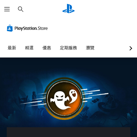
搜
尋
最新
精選
優惠
定期服務
瀏覽