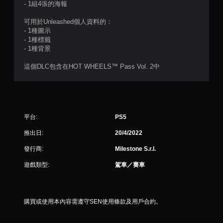
- 1組4張的海報
可用於Unleashed個人資料的：
- 1種圖示
- 1種標籤
- 1種背景
這個DLC包含在HOT WHEELS™ Pass Vol. 2中
平台:
PS5
推出日:
20/4/2022
發行商:
Milestone S.r.l.
遊戲類型:
駕車／賽車
購買或使用本內容需遵守SEN使用條款及用戶合約。