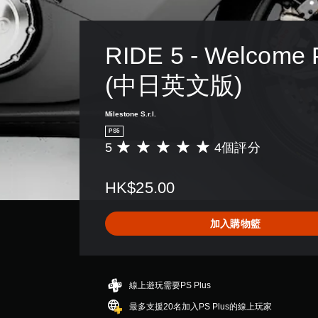
RIDE 5 - Welcome 
(中日英文版)
Milestone S.r.l.
PS5
5
4個評分
平
均
評
HK$25.00
分
為
5
加入購物籃
顆
星
（
滿
分
線上遊玩需要PS Plus
5
最多支援20名加入PS Plus的線上玩家
顆