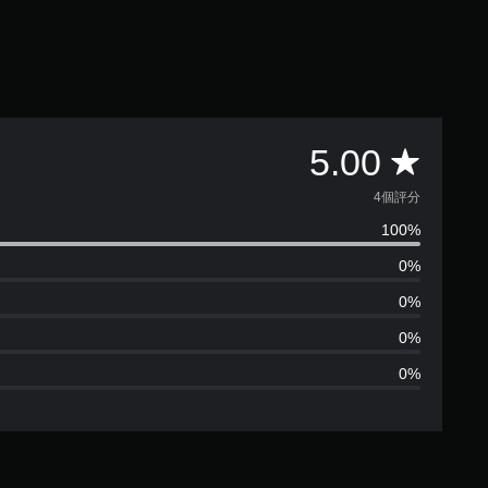
平
5.00
均
4個評分
100%
評
0%
分
0%
為
0%
0%
5
顆
星