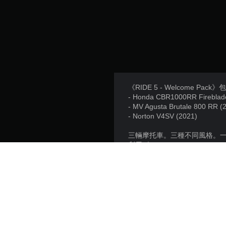
《RIDE 5 - Welcome Pack
- Honda CBR1000RR Fireblade
- MV Agusta Brutale 800 RR (
- Norton V4SV (2021)
三輛摩托車。三種不同風格。
利用《RIDE 5 - Welcome
在 Suzuka 8 小時賽事成名後
如果您偏好街車的魅力，那就跨坐上這
最後還有 Norton V4S
賽車歷史上留下不可磨滅的印
這個DLC包含在《RIDE 5 - Sea