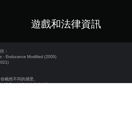
遊戲和法律資訊
》包括：
 - Endurance Modified (2005)
2021)
一份截然不同的感受。
 Pack》提升一個檔次來完美起跑！
，現在 Honda CBR1000RR Fireblade 可讓您在更艱難的耐久賽中鞏固
輛有著三汽缸、平行並列設計和新側板的 MV Agusta Brutale 800
V：為了慶祝這家英國製造商滿百週年而打造的特別版摩托車，從曼島 TT 賽的
記。
son Pass》中。