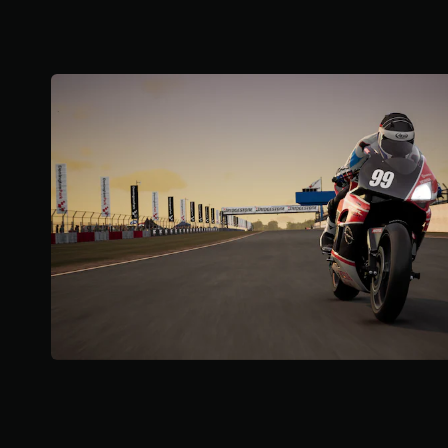
星
）
，
共
4
則
評
分