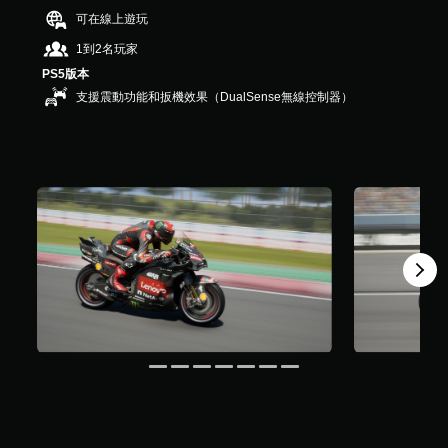
，
可在線上遊玩
共
1到2名玩家
1
8
PS5版本
則
支援震動功能和扳機效果（DualSense無線控制器）
評
分