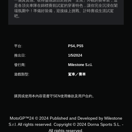
一層真實感。取得靈感源自於經典「全黑」外觀的賽車裝，這
5
是各頂尖車隊在錦標賽前試駕的穿著特色，讓你完全沉浸在闈
場氛圍中！準備好裝備，迎接線上挑戰、計時賽或生涯試駕
顆
吧。
星
）
平台:
PS4, PS5
，
推出日:
1/5/2024
共
發行商:
Milestone S.r.l.
1
遊戲類型:
駕車／賽車
8
則
購買或使用本內容需遵守SEN使用條款及用戶合約。
評
分
MotoGP™24 © 2024 Published and Developed by Milestone
S.r.l. All rights reserved. Copyright © 2024 Dorna Sports S.L. -
All rights reserved.