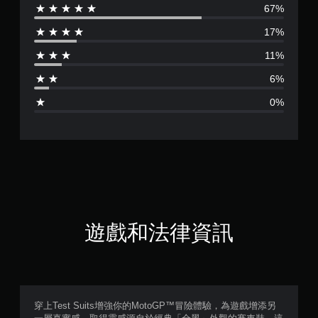
67%
評
17%
分
11%
為
6%
4
0%
.
4
4
顆
星
遊戲和法律資訊
（
滿
分
穿上Test Suits增強你的MotoGP™冒險體驗，為遊戲增添另