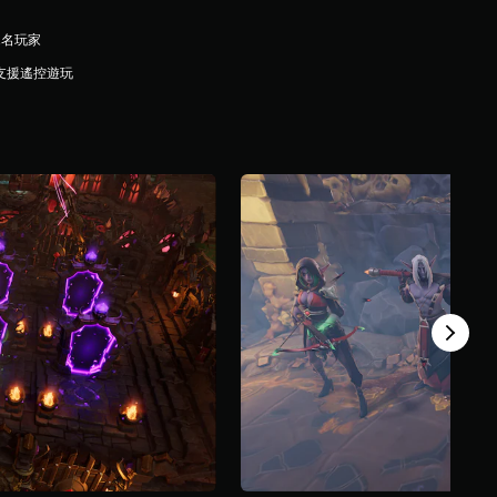
1名玩家
支援遙控遊玩