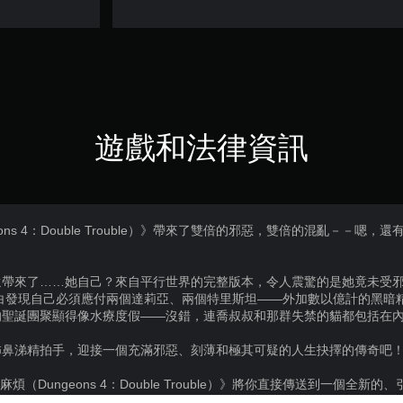
遊戲和法律資訊
ons 4：Double Trouble）》帶來了雙倍的邪惡，雙倍的混亂－－嗯
還帶來了……她自己？來自平行世界的完整版本，令人震驚的是她竟未受
白發現自己必須應付兩個達莉亞、兩個特里斯坦——外加數以億計的黑暗
的聖誕團聚顯得像水療度假——沒錯，連喬叔叔和那群失禁的貓都包括在
怖鼻涕精拍手，迎接一個充滿邪惡、刻薄和極其可疑的人生抉擇的傳奇吧
煩（Dungeons 4：Double Trouble）》將你直接傳送到一個全
和特里斯坦，瀕臨崩潰的旁白，還有純粹為增添趣味而存在的黑暗精靈。