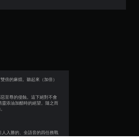
顆
星
（
滿
分
5
，還有雙倍的麻煩。聽起來（加倍）
顆
邪惡至尊的侵蝕。這下絕對不會
星
精靈添油加醋時的絕望。隨之而
內。
）
！
，
新的、引人入勝的、全語音的四任務戰