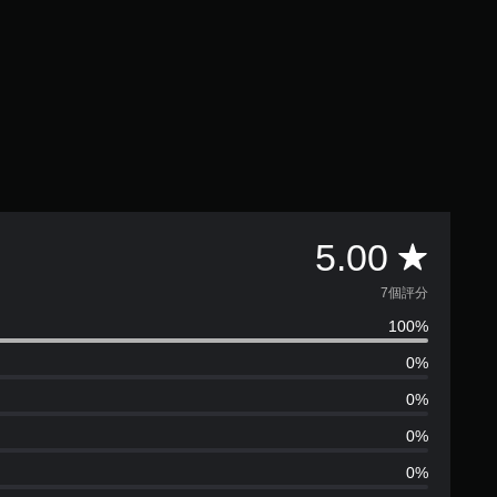
平
5.00
均
7個評分
100%
評
0%
分
0%
為
0%
0%
5