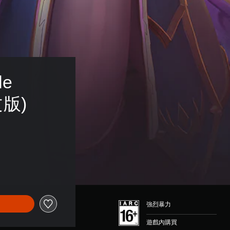
e 
文版)
強烈暴力
遊戲內購買