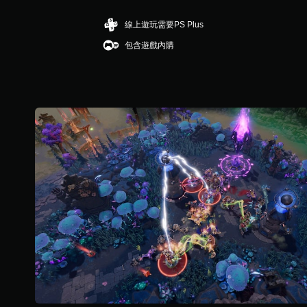
滿
分
線上遊玩需要PS Plus
5
包含遊戲內購
顆
星
）
，
共
7
則
評
分