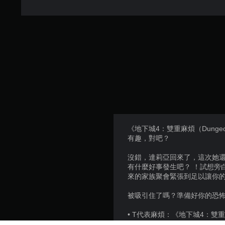
《地下城4：雙重麻煩（Dunge
有趣，對吧？
沒錯，達莉亞回來了，這次她
有什麼好事發生吧？ ！試想旁
來的家族聚會緊張到足以讓你
被吸引住了嗎？準備好你的恐
• T代表麻煩：《地下城4：雙重麻
役中，包括各種各樣的達莉婭