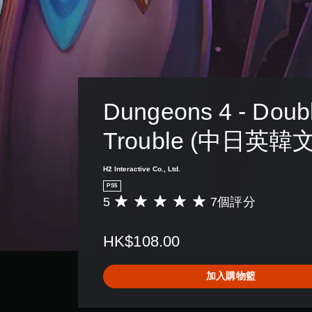
Dungeons 4 - Doubl
Trouble (中日英韓
H2 Interactive Co., Ltd.
PS5
5
7個評分
平
均
評
HK$108.00
分
為
5
加入購物籃
顆
星
（