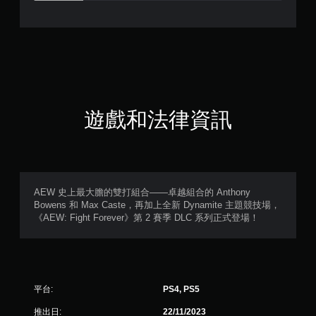
.
8
顆
星
（
遊戲和法律資訊
滿
分
5
AEW 史上最大膽的雙打組合——卓越組合的 Anthony
Bowens 和 Max Caste，再加上全新 Dynamite 主題競技場，
顆
《AEW: Fight Forever》第 2 賽季 DLC 系列正式登場！
星
）
平台:
PS4, PS5
，
推出日:
22/11/2023