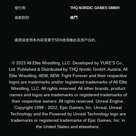
共
發行商:
THQ NORDIC GAMES GMBH
5
遊戲類型:
格鬥
則
評
購買或使用本內容需遵守SEN使用條款及用戶合約。
分
© 2023 All Elite Wrestling, LLC. Developed by YUKE’S Co.,
Ltd. Published & Distributed by THQ Nordic GmbH, Austria. All
Elite Wrestling, AEW, AEW: Fight Forever and their respective
logos are trademarks and/or registered trademarks of All Elite
Wrestling, LLC. All rights reserved. All other brands, product
names and logos are trademarks or registered trademarks of
their respective owners. All rights reserved. Unreal Engine,
Copyright 1998 - 2022, Epic Games, Inc. Unreal, Unreal
Technology and the Powered by Unreal Technology logo are
trademarks or registered trademarks of Epic Games, Inc. in
the United States and elsewhere.