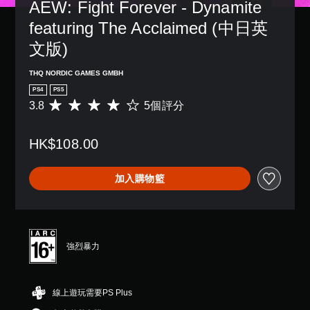
AEW: Fight Forever - Dynamite 
featuring The Acclaimed (中日英
文版)
THQ NORDIC GAMES GMBH
PS4
PS5
3.8
5個評分
平
均
評
HK$108.00
分
為
3
加入購物籃
.
8
顆
星
（
滿
強烈暴力
分
5
顆
線上遊玩需要PS Plus
星
）