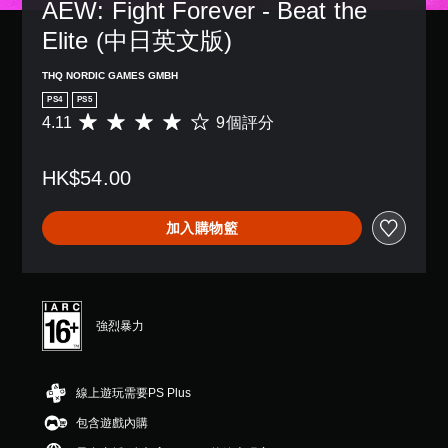
AEW: Fight Forever - Beat the 
Elite (中日英文版)
THQ NORDIC GAMES GMBH
PS4
PS5
4.11
9個評分
平
均
評
HK$54.00
分
為
4
加入購物籃
.
1
1
顆
星
（
強烈暴力
滿
分
5
線上遊玩需要PS Plus
顆
星
包含遊戲內購
）
，