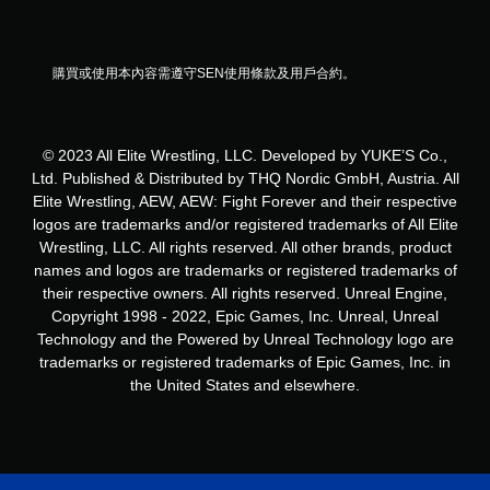
9
則
購買或使用本內容需遵守SEN使用條款及用戶合約。
評
分
© 2023 All Elite Wrestling, LLC. Developed by YUKE’S Co.,
Ltd. Published & Distributed by THQ Nordic GmbH, Austria. All
Elite Wrestling, AEW, AEW: Fight Forever and their respective
logos are trademarks and/or registered trademarks of All Elite
Wrestling, LLC. All rights reserved. All other brands, product
names and logos are trademarks or registered trademarks of
their respective owners. All rights reserved. Unreal Engine,
Copyright 1998 - 2022, Epic Games, Inc. Unreal, Unreal
Technology and the Powered by Unreal Technology logo are
trademarks or registered trademarks of Epic Games, Inc. in
the United States and elsewhere.