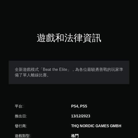
1
1
顆
星
遊戲和法律資訊
（
滿
分
全新遊戲模式「Beat the Elite」，為各位最驍勇善戰的玩家準
備了單人離線比賽。
5
顆
星
平台:
PS4, PS5
）
推出日:
13/12/2023
，
發行商:
THQ NORDIC GAMES GMBH
共
遊戲類型:
格鬥