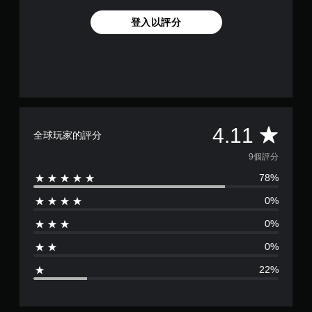
登入以評分
平
4.11
全球玩家的評分
均
9個評分
78%
評
0%
分
0%
為
0%
4
22%
.