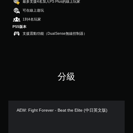
最多支援4名加入PS Plus的線上玩家
共
可在線上遊玩
9
則
1到4名玩家
評
分
PS5版本
支援震動功能（DualSense無線控制器）
分級
AEW: Fight Forever - Beat the Elite (中日英文版)