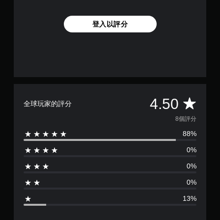
登入以評分
平
4.50
全球玩家的評分
均
8個評分
88%
評
0%
分
0%
為
0%
4
13%
.