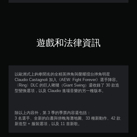
5
顆
星
（
遊戲和法律資訊
滿
分
5
以歐洲式上鉤拳聞名的全精英摔角與榮耀擂台摔角明星
Claudio Castagnoli 加入《AEW: Fight Forever》選手陣容。
顆
〈Ring〉DLC 的巨人鞦韆（Giant Swing）還收錄了 30 款造
型變換選項，以及 Claudio 進場音樂的另一種版本。
星
）
除以上內容外，第 3 季的季票內容還包括：
，
3 名選手、全新的白晝與傍晚海灘地圖、33 種新動作、42 款
新造型 + 服裝選項，以及 11 首新歌。
共