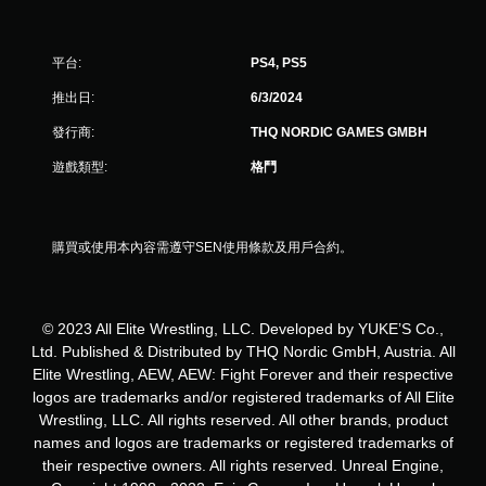
8
則
平台:
PS4, PS5
評
推出日:
6/3/2024
分
發行商:
THQ NORDIC GAMES GMBH
遊戲類型:
格鬥
購買或使用本內容需遵守SEN使用條款及用戶合約。
© 2023 All Elite Wrestling, LLC. Developed by YUKE’S Co.,
Ltd. Published & Distributed by THQ Nordic GmbH, Austria. All
Elite Wrestling, AEW, AEW: Fight Forever and their respective
logos are trademarks and/or registered trademarks of All Elite
Wrestling, LLC. All rights reserved. All other brands, product
names and logos are trademarks or registered trademarks of
their respective owners. All rights reserved. Unreal Engine,