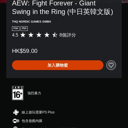
AEW: Fight Forever - Giant 
Swing in the Ring (中日英韓文版)
THQ NORDIC GAMES GMBH
PS4
PS5
4.5
8個評分
平
均
評
HK$59.00
分
為
4
加入購物籃
.
5
顆
星
（
滿
強烈暴力
分
5
顆
線上遊玩需要PS Plus
星
）
包含遊戲內購
，
共