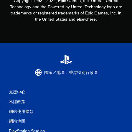
Copyright 1998 - 2022, Epic Games, Inc. Unreal, Unreal
Technology and the Powered by Unreal Technology logo are
trademarks or registered trademarks of Epic Games, Inc. in
the United States and elsewhere.
國家／地區：香港特別行政區
支援中心
私隱政策
網站使用條款
網站地圖
PlayStation Studios