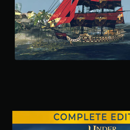
3
6
8
則
評
分
U
n
d