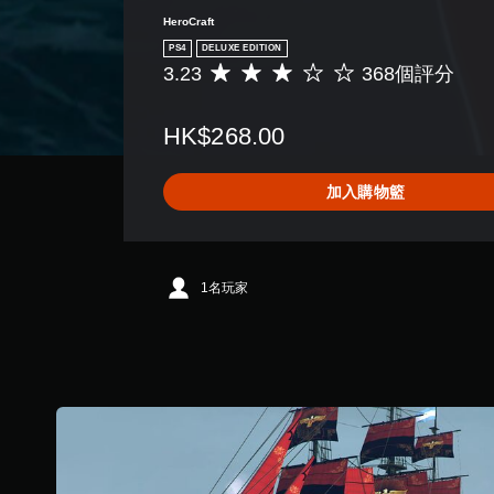
HeroCraft
PS4
DELUXE EDITION
3.23
368個評分
平
均
評
HK$268.00
分
為
3
加入購物籃
.
2
3
顆
星
1名玩家
（
滿
分
5
顆
星
）
，
共