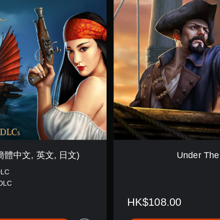
e
r
T
h
e
J
o
l
l
y
R
o
g
e
r
(
簡
ion (簡體中文, 英文, 日文)
Under Th
體
中
DLC
文
 DLC
,
英
HK$108.00
文
,