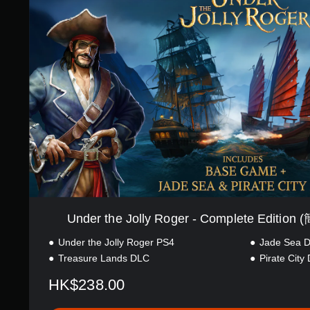
e
r
t
h
e
J
o
l
l
y
R
o
g
e
r
-
C
Under the Jolly Roger - Complete Edit
o
m
Under the Jolly Roger PS4
Jade Sea 
p
Treasure Lands DLC
Pirate City
l
e
HK$238.00
t
e