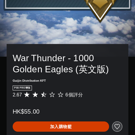
War Thunder - 1000 
Golden Eagles (英文版)
Gaijin Distribution KFT
PS5 PRO增強
2.67
6個評分
平
均
評
HK$55.00
分
為
2
加入購物籃
.
6