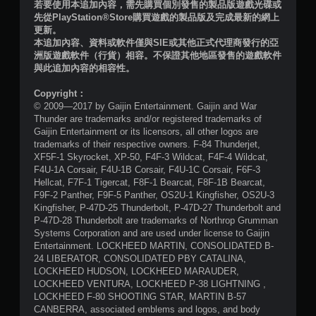
若要使用本追加內容，需先購買個別發售的製品版遊戲光碟或
共
先從PlayStation®Store購買遊戲的製品版及完成最新的網上
更新。
6
本追加內容、資料或軟件僅與SIE或其他正式代理商發行的亞
洲版遊戲軟件（行貨）相容。不保證其他地區發售的遊戲軟件
則
與此追加內容的相容性。
評
Copyright：
© 2009—2017 by Gaijin Entertainment. Gaijin and War
Thunder are trademarks and/or registered trademarks of
分
Gaijin Entertainment or its licensors, all other logos are
trademarks of their respective owners. F-84 Thunderjet,
XF5F-1 Skyrocket, XP-50, F4F-3 Wildcat, F4F-4 Wildcat,
F4U-1A Corsair, F4U-1B Corsair, F4U-1C Corsair, F6F-3
Hellcat, F7F-1 Tigercat, F8F-1 Bearcat, F8F-1B Bearcat,
F9F-2 Panther, F9F-5 Panther, OS2U-1 Kingfisher, OS2U-3
Kingfisher, P-47D-25 Thunderbolt, P-47D-27 Thunderbolt and
P-47D-28 Thunderbolt are trademarks of Northrop Grumman
Systems Corporation and are used under license to Gaijin
Entertainment. LOCKHEED MARTIN, CONSOLIDATED B-
24 LIBERATOR, CONSOLIDATED PBY CATALINA,
LOCKHEED HUDSON, LOCKHEED MARAUDER,
LOCKHEED VENTURA, LOCKHEED P-38 LIGHTNING ,
LOCKHEED F-80 SHOOTING STAR, MARTIN B-57
CANBERRA, associated emblems and logos, and body