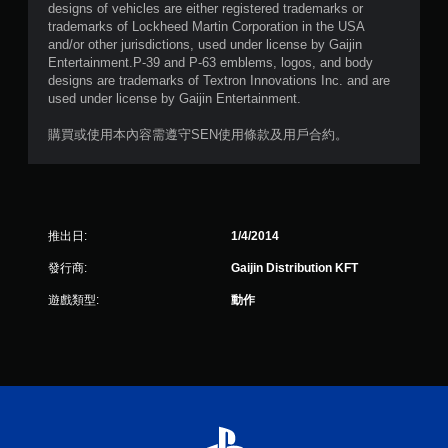
designs of vehicles are either registered trademarks or
trademarks of Lockheed Martin Corporation in the USA
and/or other jurisdictions, used under license by Gaijin
Entertainment.P-39 and P-63 emblems, logos, and body
designs are trademarks of Textron Innovations Inc. and are
used under license by Gaijin Entertainment.
購買或使用本內容需遵守SEN使用條款及用戶合約。
推出日:
1/4/2014
發行商:
Gaijin Distribution KFT
遊戲類型:
動作