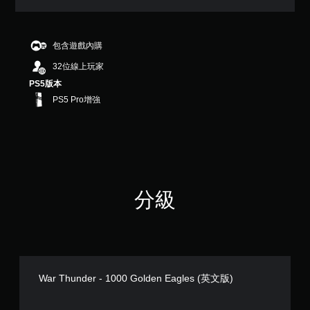
7
顆
星
（
包含遊戲內購
滿
32位線上玩家
分
5
PS5版本
顆
PS5 Pro增強
星
）
，
共
6
則
評
分級
分
War Thunder - 1000 Golden Eagles (英文版)