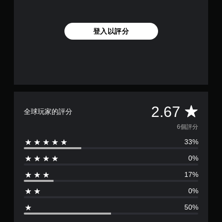
登入以評分
平
2.67
全球玩家的評分
均
6個評分
33%
評
0%
分
17%
為
0%
2
50%
.