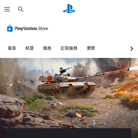
搜
尋
最新
精選
優惠
定期服務
瀏覽