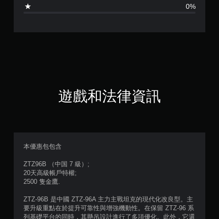
5
0%
顆
星
（
滿
分
遊戲和法律資訊
5
顆
星
本優惠包包含
）
ZTZ96B （中国 7 級）;
20天高級帳戶特權;
，
2500 隻金鷹.
共
ZTZ-96B 是中國 ZTZ-96A 主力主戰坦克的現代化改良型。主
要升級重點在於提升可靠性與增強機動性。在保留 ZTZ-96 系
4
列基礎平台的同時，其懸吊設計進行了多項優化。此外，它還