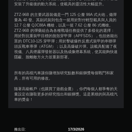
安裝了升級後的動力系統，使載具的靈活性大幅提升。
則
ZTZ-96B 的主要武器裝備是一門 125 公釐 99A 式火砲，備彈
評
量為 40 發。其副武裝則包含一挺用於對付輕型載具與人員的
12.7 公釐 QJC88A 機槍，以及一挺 7.62 公釐 86 式機槍。
分
ZTZ-96B 的彈藥組合為各種戰場任務提供了多樣化的選擇：
用於對抗重裝甲目標的脫殼穿甲彈（APFSDS），包括效能出
眾的 DTC10-125 穿甲彈；用於擊破爆炸反應式裝甲的串聯彈
頭反戰車導彈（ATGM）；以及高爆破片彈。該載具配備了夜
視儀、八具煙霧彈發射器以及熱成像煙幕系統，使其能夠快速
隱蔽、脫離敵方火力並重新部署。
所有的高檔汽車讓你賺增加研究點數和銀獅獎每個戰鬥和家
具，所有可用的修改。
隨著高級帳戶（也購買了遊戲金鷹），你們每個人都爭奪的天
量設定在賺取更多的研究指出和銀獅獎。這是累積的與高檔汽
車的獎金！
推出日:
17/3/2026