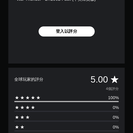
登入以評分
平
5.00
全球玩家的評分
均
4個評分
100%
評
0%
分
0%
為
0%