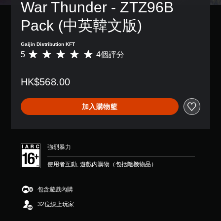
War Thunder - ZTZ96B 
Pack (中英韓文版)
Gaijin Distribution KFT
5
4個評分
平
均
評
HK$568.00
分
為
5
加入購物籃
顆
星
（
滿
分
強烈暴力
5
顆
使用者互動, 遊戲內購物（包括隨機物品）
星
）
，
包含遊戲內購
共
32位線上玩家
4
則