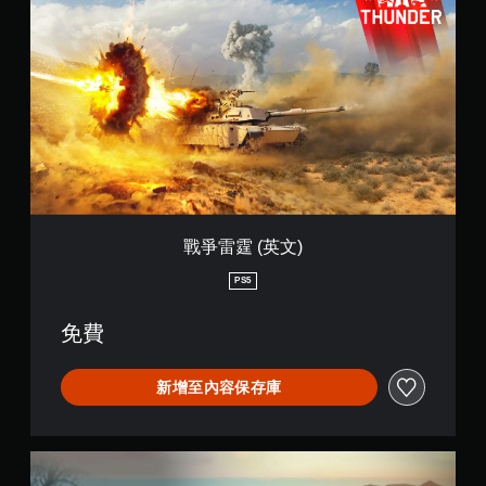
爭
雷
霆
(
英
文
)
戰爭雷霆 (英文)
PS5
免費
新增至內容保存庫
W
a