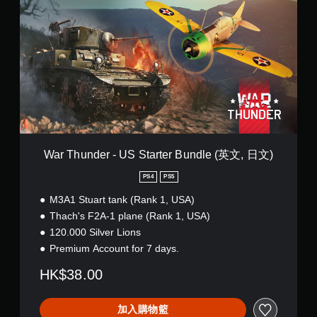
r
T
h
u
n
d
e
r
-
U
S
S
War Thunder - US Starter Bundle (英文, 日文)
t
a
PS4
PS5
r
M3A1 Stuart tank (Rank 1, USA)
t
e
Thach's F2A-1 plane (Rank 1, USA)
r
120.000 Silver Lions
B
Premium Account for 7 days.
u
n
HK$38.00
d
l
e
加入購物籃
(