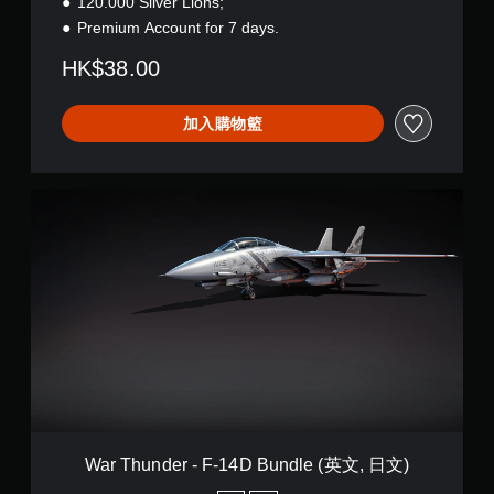
120.000 Silver Lions;
t
Premium Account for 7 days.
e
r
HK$38.00
B
u
n
加入購物籃
d
l
e
(
W
英
a
文
r
,
T
日
h
文
u
)
n
d
e
r
-
F
-
1
War Thunder - F-14D Bundle (英文, 日文)
4