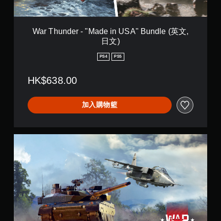
-
文
"
,
M
日
a
War Thunder - "Made in USA" Bundle (英文,
文
d
日文)
)
e
i
PS4
PS5
n
U
HK$638.00
S
A
"
加入購物籃
B
u
n
d
W
l
a
e
r
(
T
英
h
文
u
,
n
日
d
文
e
)
r