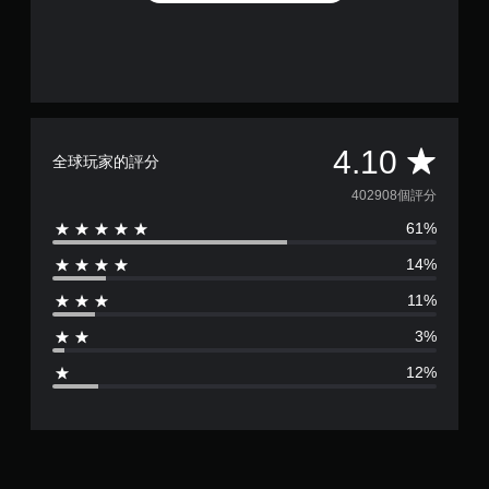
平
4.10
全球玩家的評分
均
402908個評分
61%
評
14%
分
11%
為
3%
4
12%
.
1
顆