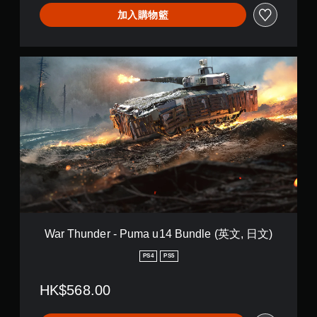
e
加入購物籃
n
s
:
E
W
m
a
i
r
l
T
y
h
B
u
u
n
n
d
d
e
l
r
e
-
(
P
英
u
文
m
War Thunder - Puma u14 Bundle (英文, 日文)
,
a
日
u
PS4
PS5
文
1
)
4
HK$568.00
B
u