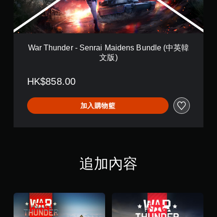
e
r
-
S
e
n
War Thunder - Senrai Maidens Bundle (中英韓
r
文版)
a
i
M
HK$858.00
a
i
d
加入購物籃
e
n
s
B
u
n
追加內容
d
l
e
(
中
英