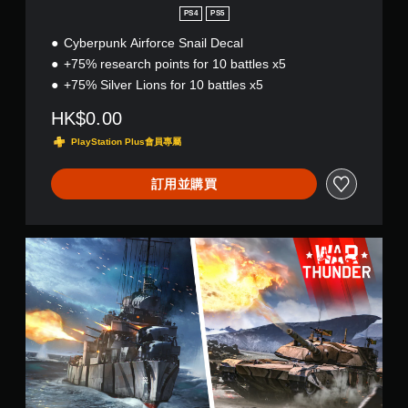
p
PS4
PS5
u
n
Cyberpunk Airforce Snail Decal
k
+75% research points for 10 battles x5
A
+75% Silver Lions for 10 battles x5
i
r
HK$0.00
f
o
PlayStation Plus會員專屬
r
c
訂用並購買
e
S
n
a
W
i
a
l
r
B
T
u
h
n
u
d
n
l
d
e
e
(
r
英