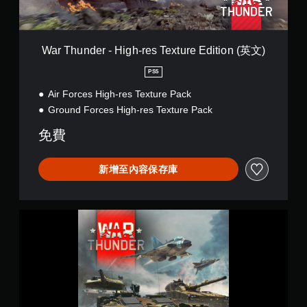
-
H
i
g
War Thunder - High-res Texture Edition (英文)
h
-
PS5
r
Air Forces High-res Texture Pack
e
s
Ground Forces High-res Texture Pack
T
e
免費
x
t
u
新增至內容保存庫
r
e
E
戰
d
爭
i
雷
t
霆
i
製
o
品
n
版
(
(
英