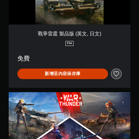
英
文
文
)
,
日
文
)
戰爭雷霆 製品版 (英文, 日文)
PS4
免費
新增至內容保存庫
W
a
r
T
h
u
n
d