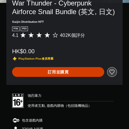
War Thunder - Cyberpunk 
Airforce Snail Bundle (英文, 日文)
Gaijin Distribution KFT
PS4
PS5
4.1
402K個評分
平
均
評
HK$0.00
分
為
PlayStation Plus會員專屬
4
.
訂用並購買
1
顆
星
（
滿
強烈暴力
分
5
使用者互動, 遊戲內購物（包括隨機物品）
顆
星
）
包含遊戲內購
，
共