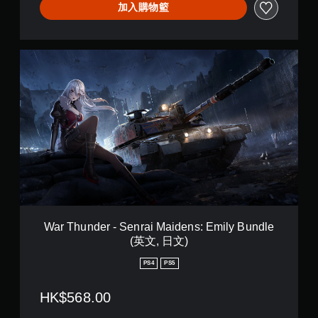
加入購物籃
n
s
:
L
W
i
a
n
r
g
T
B
h
u
u
n
n
d
d
l
e
e
r
(
-
英
S
文
e
,
n
War Thunder - Senrai Maidens: Emily Bundle
日
r
(英文, 日文)
文
a
)
i
PS4
PS5
M
a
HK$568.00
i
d