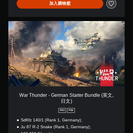
n
加入購物籃
d
l
e
(
W
英
a
文
r
,
T
日
h
文
u
)
n
d
e
r
-
G
e
r
War Thunder - German Starter Bundle (英文,
m
日文)
a
n
PS4
PS5
S
t
SdKfz 140/1 (Rank 1, Germany);
a
Ju 87 R-2 Snake (Rank 1, Germany);
r