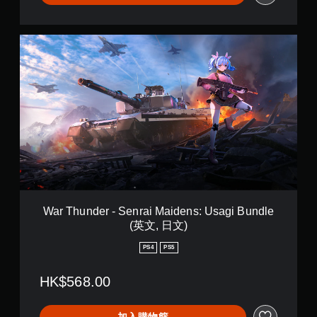
英
文
,
W
日
a
文
r
)
T
h
u
n
d
e
r
-
S
e
n
War Thunder - Senrai Maidens: Usagi Bundle
r
(英文, 日文)
a
i
PS4
PS5
M
a
HK$568.00
i
d
e
加入購物籃