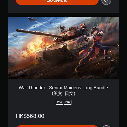
n
s
:
U
W
s
a
a
r
g
T
i
h
B
u
u
n
n
d
d
e
l
r
e
-
(
S
英
e
文
n
War Thunder - Senrai Maidens: Ling Bundle
,
r
(英文, 日文)
日
a
文
i
PS4
PS5
)
M
a
HK$568.00
i
d
e