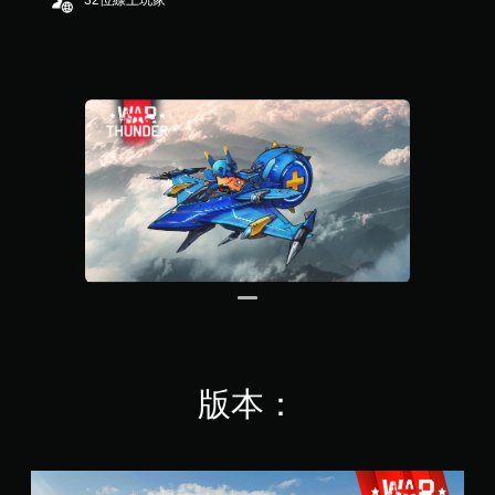
32位線上玩家
4
0
2
K
則
評
分
版本：
戰