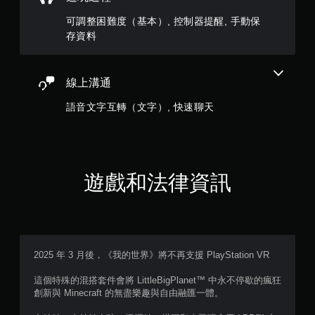
多
可調整困難度（基本）, 控制器提醒, 手動保
個
存資料
按
鈕
，
即
線上溝通
可
遊
語音文字互轉（文字）, 快速聊天
玩
遊
戲
和
前
遊戲和法律資訊
往
選
單
。
無
2025 年 3 月後，《我的世界》將不再支援 PlayStation VR
須
動
這個特殊的混搭套件會將 LittleBigPlanet™ 中永不停歇的瘋狂
態
創新與 Minecraft 的無盡樂趣與自由融匯一體。
控