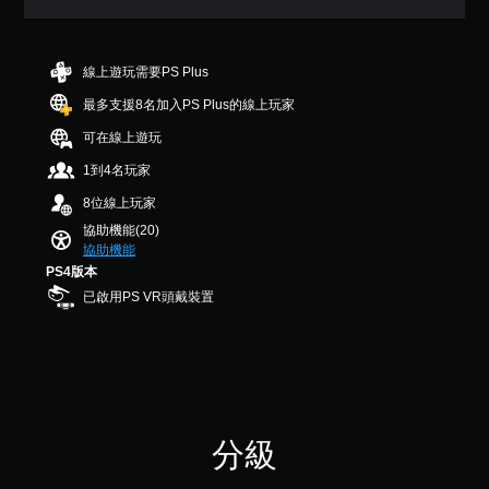
圖
您
8
在
螢
示
可
可
顆
遊
幕
，
隨
調
星
玩
以
助
時
（
整
線上遊玩需要PS Plus
過
便
查
讀
滿
操
程
更
看
最多支援8名加入PS Plus的線上玩家
程
分
作
中
輕
遊
式
5
，
桿
可在線上遊玩
鬆
戲
顆
（
不
的
地
的
星
1到4名玩家
基
使
與
靈
控
）
本
用
其
制
敏
8位線上玩家
，
可
）
他
項
度
共
協助機能(20)
能
玩
。
螢
（
1
協助機能
導
家
幕
3
基
PS4版本
致
進
助
則
本
手
視
行
已啟用PS VR頭戴裝置
讀
評
）
動
覺
溝
程
分
不
保
通
系
式
適
存
。
統
將
的
資
提
協
攝
供
料
助
影
一
您
您
機
些
開
分級
可
動
操
始
以
作
作
游
手