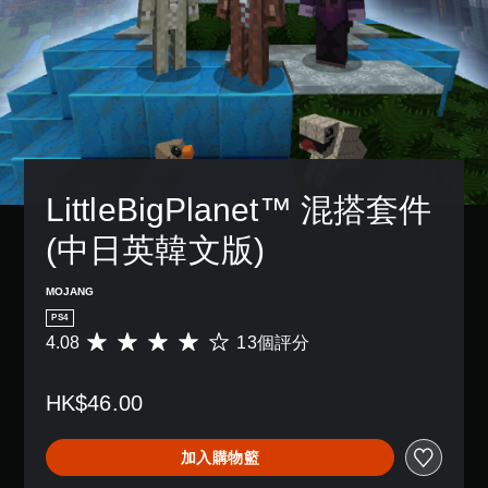
3
況
設
天
一
方
D
下
的
。
個
式
遊
困
音
預
使
玩
難
設
效
其
快
，
度
的
更
您
速
因
，
版
輕
可
聊
遊
來
面
鬆
以
天
戲
減
，
易
設
中
少
系
讀
您
定
並
遊
統
。
可
LittleBigPlanet™ 混搭套件 
聲
無
戲
也
傳
音
對
的
提
送
(中日英韓文版)
輸
視
話
整
供
或
出
覺
。
體
了
接
，
挑
舒
一
MOJANG
收
以
戰
些
適
預
便
PS4
。
重
度
設
享
4.08
13個評分
平
新
的
（
受
均
配
字
基
控
環
評
置
詞
本
繞
制
HK$46.00
分
的
、
音
）
器
為
支
片
效
4
提
援
您
語
加入購物籃
。
.
醒
。
可
或
0
以