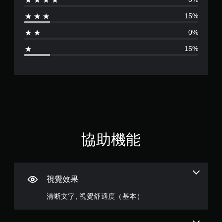
分
的
需
文
15%
快
為
字
速
0%
或
或
4
視
在
15%
覺
時
.
資
間
訊
限
0
的
制
溝
內
8
通
按
。
下
顆
按
鈕
替
星
，
協助機能
代
即
的
（
可
視
遊
覺
玩
滿
提
遊
視覺效果
戲
分
示
和
清晰文字, 視覺舒適度（基本）
透
前
5
過
往
聲
選