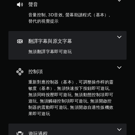
顆
音
聲音
單
或
。
星
控
音量控制, 3D音效, 螢幕助讀程式（基本）,
制
替代的視覺提示
）
器
無
的
須
，
震
同
動
翻譯字幕與原文字幕
時
共
，
按
也
無須翻譯字幕即可遊玩
壓
1
能
即
傳
可
3
達
控制項
遊
視
覺
玩
則
重新對應控制器（基本）, 可調整操作桿的靈
資
您
敏度（基本）, 無須快速按下按鈕即可遊玩,
料
評
無
無須同時按壓即可遊玩, 無須動態控制項即可
。
需
分
遊玩, 無須觸碰控制項即可遊玩, 無須開啟控
同
制器的震動即可遊玩, 無須開啟自適性扳機效
時
按
果即可遊玩
下
或
按
遊玩過程
住