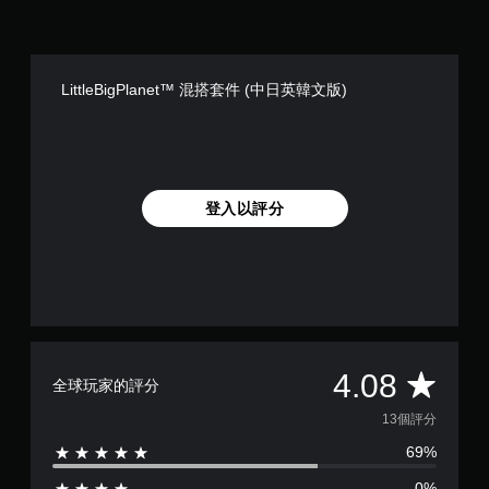
和
桿
玩
動
效
靈
遊
建
果
敏
戲
立
來
度
和
保
游
的
LittleBigPlanet™ 混搭套件 (中日英韓文版)
調
存
玩
選
整
點
遊
項
設
，
戲
。
定
以
。
，
回
但
到
無
可
登入以評分
上
須
能
次
快
無
離
速
法
開
按
進
的
行
下
遊
其
按
戲
他
鈕
畫
與
即
面
平
4.08
遊
全球玩家的評分
。
可
玩
均
遊
13個評分
過
玩
程
69%
評
相
您
關
無
0%