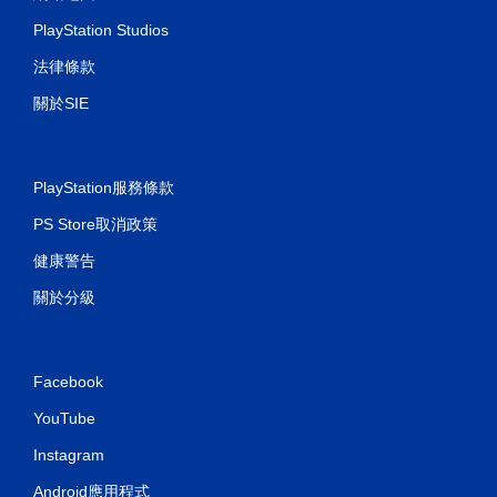
可
PlayStation Studios
遊
玩
法律條款
遊
戲
關於SIE
。
無
須
PlayStation服務條款
開
PS Store取消政策
啟
控
健康警告
制
器
關於分級
的
震
動
Facebook
即
可
YouTube
遊
玩
Instagram
您
Android應用程式