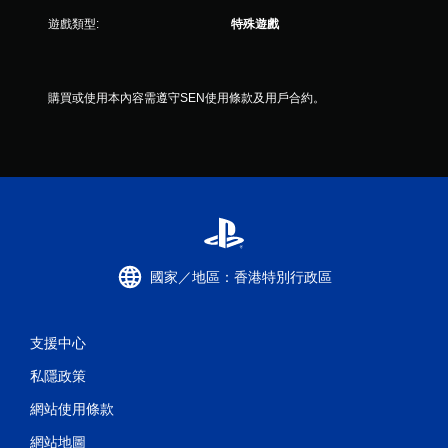
無
遊戲類型:
特殊遊戲
須
觸
碰
控
購買或使用本內容需遵守SEN使用條款及用戶合約。
制
項
即
可
遊
玩
您
無
國家／地區：香港特別行政區
需
使
用
觸
支援中心
碰
控
私隱政策
制
項
網站使用條款
，
即
網站地圖