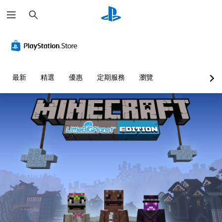
搜
尋
清
音
無
重
可
語
晰
量
須
新
調
音
文
控
翻
對
整
文
字
制
譯
應
困
字
字
控
難
互
選
您
最新
精選
優惠
定期服務
瀏覽
幕
制
度
轉
單
可
即
器
（
（
和
將
抬
單
可
（
基
文
頭
一
遊
基
本
字
顯
聲
玩
本
）
）
示
音
）
您
您
可
器
的
可
可
為
您
(
音
在
以
您
可
H
量
沒
透
大
將
U
調
有
過
聲
控
D
低
翻
選
朗
制
)
和
譯
擇
讀
項
文
靜
字
另
出
變
字
音
幕
一
文
更
的
。
的
個
字
為
呈
情
預
聊
另
現