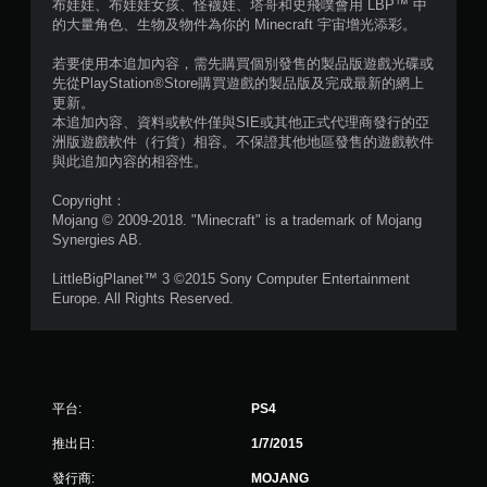
制
布娃娃、布娃娃女孩、怪襪娃、塔哥和史飛噗會用 LBP™ 中
的大量角色、生物及物件為你的 Minecraft 宇宙增光添彩。
項
即
若要使用本追加內容，需先購買個別發售的製品版遊戲光碟或
可
先從PlayStation®Store購買遊戲的製品版及完成最新的網上
遊
更新。
玩
本追加內容、資料或軟件僅與SIE或其他正式代理商發行的亞
您
洲版遊戲軟件（行貨）相容。不保證其他地區發售的遊戲軟件
無
與此追加內容的相容性。
需
使
Copyright：
用
Mojang © 2009-2018. "Minecraft" is a trademark of Mojang
動
Synergies AB.
態
控
LittleBigPlanet™ 3 ©2015 Sony Computer Entertainment
制
Europe. All Rights Reserved.
項
即
可
遊
玩
平台:
PS4
遊
戲
推出日:
1/7/2015
。
發行商:
MOJANG