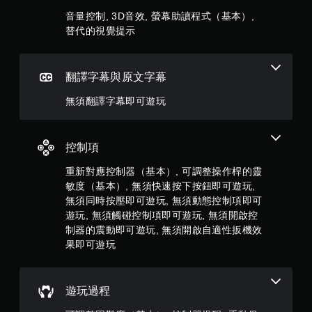
音
共
單
音量控制, 3D音效, 螢幕助讀程式（基本）,
或
。
替代的視覺提示
控
7
制
器
無
則
的
須
翻譯字幕與原文字幕
震
同
評
動
時
無須翻譯字幕即可遊玩
，
按
分
也
壓
能
即
傳
控制項
可
達
遊
視
重新對應控制器（基本）, 可調整操作桿的靈
覺
玩
敏度（基本）, 無須快速按下按鈕即可遊玩,
資
您
無須同時按壓即可遊玩, 無須動態控制項即可
料
無
遊玩, 無須觸碰控制項即可遊玩, 無須開啟控
。
需
制器的震動即可遊玩, 無須開啟自適性扳機效
同
果即可遊玩
時
按
下
或
遊玩過程
按
住