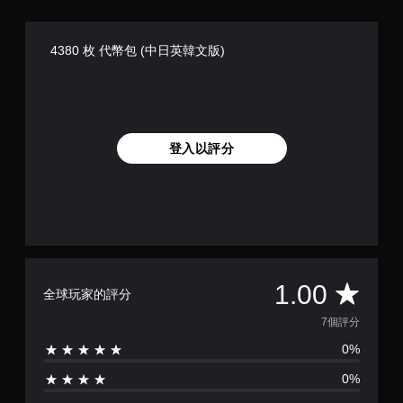
和
桿
玩
動
效
靈
遊
建
果
敏
戲
立
4380 枚 代幣包 (中日英韓文版)
來
度
和
保
游
的
調
存
玩
選
整
點
遊
項
設
，
戲
。
定
以
。
，
回
登入以評分
但
到
無
可
上
須
能
次
快
無
離
速
法
開
按
進
的
行
下
遊
其
按
戲
他
平
1.00
鈕
畫
全球玩家的評分
與
即
面
遊
均
。
7個評分
可
玩
遊
0%
過
評
玩
程
0%
相
您
分
關
無