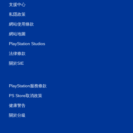
支援中心
無
須
私隱政策
觸
碰
網站使用條款
控
網站地圖
制
項
PlayStation Studios
即
可
法律條款
遊
關於SIE
玩
您
無
需
PlayStation服務條款
使
用
PS Store取消政策
觸
碰
健康警告
控
制
關於分級
項
，
即