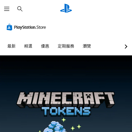
搜
尋
清
音
無
重
可
語
晰
量
須
新
調
音
文
控
翻
對
整
文
字
制
譯
應
困
字
字
控
難
互
選
您
最新
精選
優惠
定期服務
瀏覽
幕
制
度
轉
單
可
即
器
（
（
和
將
抬
單
可
（
基
文
頭
一
遊
基
本
字
顯
聲
玩
本
）
）
示
音
）
您
您
可
器
的
可
可
為
您
(
音
在
以
您
可
H
量
沒
透
大
將
U
調
有
過
聲
控
D
低
翻
選
朗
制
)
和
譯
擇
讀
項
文
靜
字
另
出
變
字
音
幕
一
文
更
的
。
的
個
字
為
呈
情
預
聊
另
現