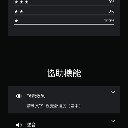
0%
的
需
為
文
快
0%
字
速
1
或
或
100%
視
在
顆
覺
時
資
間
星
訊
限
的
制
（
溝
內
通
按
滿
。
下
按
分
協助機能
鈕
替
，
5
代
即
的
可
顆
視
遊
視覺效果
覺
玩
星
提
遊
清晰文字, 視覺舒適度（基本）
戲
示
）
和
透
前
過
，
往
聲音
聲
選