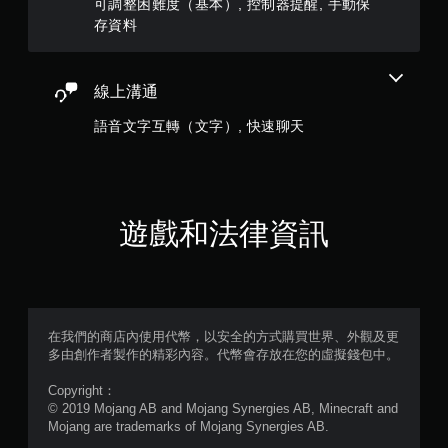
可調整困難度（基本）, 控制器提醒, 手動保
多
存資料
個
按
鈕
，
線上溝通
即
語音文字互轉（文字）, 快速聊天
可
遊
玩
遊
戲
和
遊戲和法律資訊
前
往
選
單
。
在我們的商店內使用代幣，以安全的方式購買世界、外觀及更
無
多由創作者製作的精彩內容。代幣會存放在您的虛擬錢包中。
須
Copyright：
動
© 2019 Mojang AB and Mojang Synergies AB, Minecraft and
態
Mojang are trademarks of Mojang Synergies AB.
控