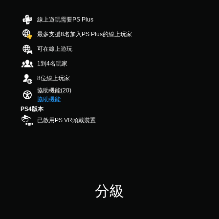
圖
滿
您
在
螢
示
分
可
可
遊
幕
，
5
隨
線上遊玩需要PS Plus
調
玩
以
顆
助
時
整
最多支援8名加入PS Plus的線上玩家
過
便
星
查
讀
操
程
更
）
看
程
可在線上遊玩
作
中
輕
，
遊
式
，
桿
鬆
共
戲
1到4名玩家
（
不
的
地
7
的
基
8位線上玩家
使
與
則
靈
控
本
用
其
評
制
協助機能(20)
敏
可
）
他
分
項
協助機能
度
能
玩
。
PS4版本
螢
（
導
家
幕
基
已啟用PS VR頭戴裝置
致
進
助
本
手
視
行
讀
）
動
覺
溝
程
不
保
通
系
式
適
存
。
統
將
的
資
提
協
攝
供
料
助
影
分級
一
您
您
機
些
開
可
動
操
始
以
作
作
游
手