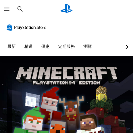
搜
尋
清
音
無
重
可
語
晰
量
須
新
調
音
文
控
翻
對
整
文
字
制
譯
應
困
字
字
控
難
互
選
您
最新
精選
優惠
定期服務
瀏覽
幕
制
度
轉
單
可
即
器
（
（
和
將
抬
單
可
（
基
文
頭
一
遊
基
本
字
顯
聲
玩
本
）
）
示
音
）
您
您
可
器
的
可
可
為
您
(
音
在
以
您
可
H
量
沒
透
大
將
U
調
有
過
聲
控
D
低
翻
選
朗
制
)
和
譯
擇
讀
項
文
靜
字
另
出
變
字
音
幕
一
文
更
的
。
的
個
字
為
呈
情
預
聊
另
現