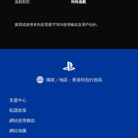
遊戲類型:
特殊遊戲
無
須
觸
碰
購買或使用本內容需遵守SEN使用條款及用戶合約。
控
制
項
即
可
遊
玩
您
國家／地區：香港特別行政區
無
需
使
用
支援中心
觸
碰
私隱政策
控
制
網站使用條款
項
，
網站地圖
即