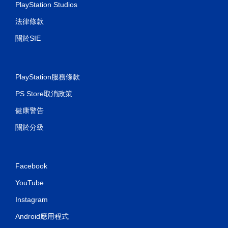
PlayStation Studios
可
遊
法律條款
玩
遊
關於SIE
戲
。
無
PlayStation服務條款
須
PS Store取消政策
開
啟
健康警告
控
制
關於分級
器
的
震
Facebook
動
即
YouTube
可
遊
Instagram
玩
Android應用程式
您