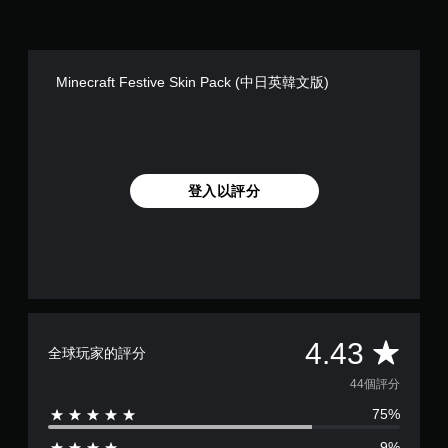
和
桿
玩
動
效
靈
遊
建
果
敏
戲
立
來
度
和
保
游
的
Minecraft Festive Skin Pack (中日英韓文版)
調
存
玩
選
整
點
遊
項
設
，
戲
。
定
以
。
，
回
但
到
無
可
登入以評分
上
須
能
次
快
無
離
速
法
開
按
進
的
行
下
遊
其
按
戲
他
鈕
畫
與
即
面
平
4.43
遊
全球玩家的評分
。
可
玩
均
遊
44個評分
過
玩
程
75%
評
相
您
關
無
9%