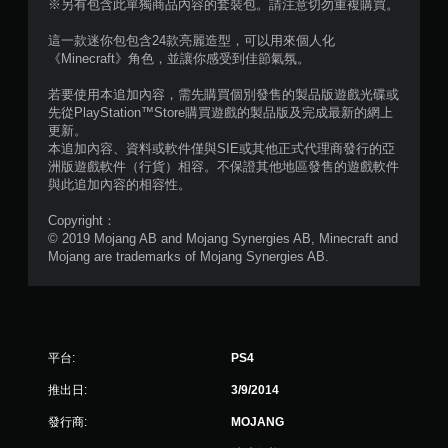
制
※另有包含此單獨商品內容的套裝包。請注意切勿重複購買。
項
這一款迷你包包含24款亮麗造型，可以用來個人化
即
《Minecraft》角色，並讓你感受到佳節氣氛。
可
遊
若要使用本追加內容，需先購買個別發售的製品版遊戲光碟或
玩
先從PlayStation™Store購買遊戲的製品版及完成最新的網上
您
更新。
無
本追加內容、資料或軟件僅與SIE或其他正式代理商發行的亞
需
洲版遊戲軟件（行貨）相容。不保證其他地區發售的遊戲軟件
使
與此追加內容的相容性。
用
動
Copyright：
態
© 2019 Mojang AB and Mojang Synergies AB, Minecraft and
控
Mojang are trademarks of Mojang Synergies AB.
制
項
即
可
遊
平台:
PS4
玩
遊
推出日:
3/9/2014
戲
。
發行商:
MOJANG