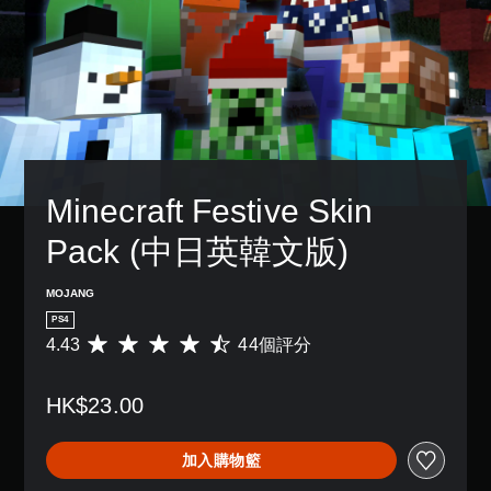
3
況
設
天
一
方
D
下
的
。
個
式
遊
困
音
預
使
玩
難
設
效
其
快
，
度
的
更
您
速
因
，
版
輕
可
聊
遊
來
面
鬆
以
天
戲
減
，
易
設
中
少
系
讀
您
定
並
遊
統
。
可
Minecraft Festive Skin 
聲
無
戲
也
傳
音
對
的
提
送
Pack (中日英韓文版)
輸
視
話
整
供
或
出
覺
。
體
了
接
，
挑
舒
一
MOJANG
收
以
戰
些
適
預
便
PS4
。
重
度
設
享
4.43
44個評分
平
新
的
（
受
均
配
字
基
控
環
評
置
詞
本
繞
制
HK$23.00
分
的
、
音
）
器
為
支
片
效
4
提
援
您
語
加入購物籃
。
.
醒
。
可
或
4
以