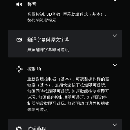
顆
音
聲音
單
或
。
星
控
音量控制, 3D音效, 螢幕助讀程式（基本）,
制
替代的視覺提示
）
器
無
的
須
，
震
同
動
翻譯字幕與原文字幕
時
共
，
按
也
無須翻譯字幕即可遊玩
壓
4
能
即
傳
可
4
達
控制項
遊
視
覺
玩
則
重新對應控制器（基本）, 可調整操作桿的靈
資
您
敏度（基本）, 無須快速按下按鈕即可遊玩,
料
評
無
無須同時按壓即可遊玩, 無須動態控制項即可
。
需
分
遊玩, 無須觸碰控制項即可遊玩, 無須開啟控
同
制器的震動即可遊玩, 無須開啟自適性扳機效
時
按
果即可遊玩
下
或
按
遊玩過程
住