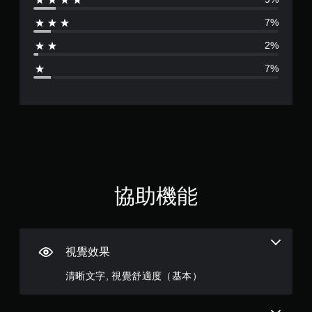
分
的
需
文
7%
快
為
字
速
2%
或
或
4
視
在
7%
覺
時
.
資
間
訊
限
4
的
制
溝
內
3
通
按
。
下
顆
按
鈕
替
星
，
協助機能
代
即
的
（
可
視
遊
覺
玩
滿
提
遊
視覺效果
戲
分
示
和
清晰文字, 視覺舒適度（基本）
透
前
5
過
往
聲
選