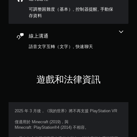
多
可調整困難度（基本）, 控制器提醒, 手動保
個
存資料
按
鈕
，
即
線上溝通
可
遊
語音文字互轉（文字）, 快速聊天
玩
遊
戲
和
前
遊戲和法律資訊
往
選
單
。
無
2025 年 3 月後，《我的世界》將不再支援 PlayStation VR
須
動
僅適用於 Minecraft (2019)，與
態
Minecraft: PlayStation®4 (2014) 不相容。
控