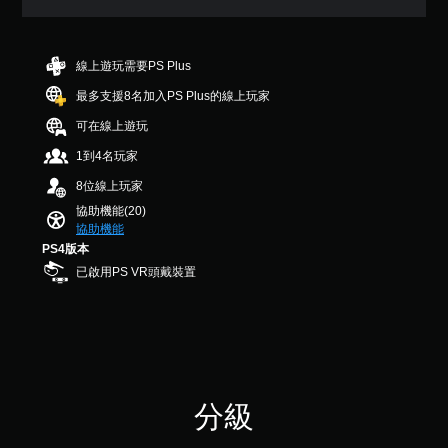
圖
您
3
在
螢
示
可
可
顆
遊
幕
，
隨
調
星
玩
以
助
時
（
整
線上遊玩需要PS Plus
過
便
查
讀
滿
操
程
更
看
最多支援8名加入PS Plus的線上玩家
程
分
作
中
輕
遊
式
5
，
桿
可在線上遊玩
鬆
戲
顆
（
不
的
地
的
星
1到4名玩家
基
使
與
靈
控
）
本
用
其
制
敏
8位線上玩家
，
可
）
他
項
度
共
協助機能(20)
能
玩
。
螢
（
4
協助機能
導
家
幕
4
基
PS4版本
致
進
助
則
本
手
視
行
已啟用PS VR頭戴裝置
讀
評
）
動
覺
溝
程
分
不
保
通
系
式
適
存
。
統
將
的
資
提
協
攝
供
料
助
影
一
您
您
機
些
開
分級
可
動
操
始
以
作
作
游
手