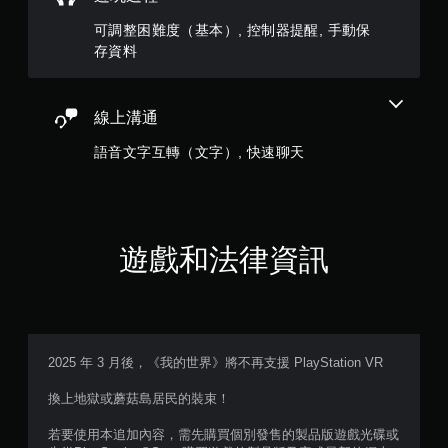
多
可調整困難度（基本）, 控制器提醒, 手動保
個
存資料
按
鈕
，
即
線上溝通
可
遊
語音文字互轉（文字）, 快速聊天
玩
遊
戲
和
前
遊戲和法律資訊
往
選
單
。
無
2025 年 3 月後，《我的世界》將不再支援 PlayStation VR
須
動
換上地獄或蘑菇島居民的裝束！
態
控
若要使用本追加內容，需先購買個別發售的製品版遊戲光碟或