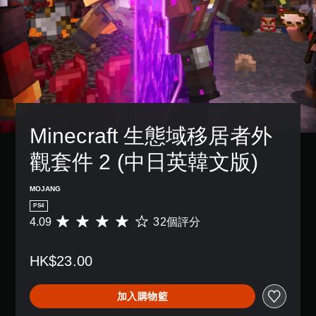
3
況
設
天
一
方
D
下
的
。
個
式
遊
困
音
預
使
玩
難
設
效
其
快
，
度
的
更
您
速
因
，
版
輕
可
聊
遊
來
面
鬆
以
天
戲
減
，
易
設
中
少
系
讀
您
定
並
遊
統
。
可
Minecraft 生態域移居者外
聲
無
戲
也
傳
音
對
的
提
送
觀套件 2 (中日英韓文版)
輸
視
話
整
供
或
出
覺
。
體
了
接
，
挑
舒
一
MOJANG
收
以
戰
些
適
預
便
PS4
。
重
度
設
享
4.09
32個評分
平
新
的
（
受
均
配
字
基
控
環
評
置
詞
本
繞
制
HK$23.00
分
的
、
音
）
器
為
支
片
效
4
提
援
您
語
加入購物籃
。
.
醒
。
可
或
0
以