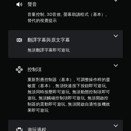
顆
音
聲音
單
或
。
星
控
音量控制, 3D音效, 螢幕助讀程式（基本）,
制
替代的視覺提示
）
器
無
的
須
，
震
同
動
翻譯字幕與原文字幕
時
共
，
按
也
無須翻譯字幕即可遊玩
壓
3
能
即
傳
可
2
達
控制項
遊
視
覺
玩
則
重新對應控制器（基本）, 可調整操作桿的靈
資
您
敏度（基本）, 無須快速按下按鈕即可遊玩,
料
評
無
無須同時按壓即可遊玩, 無須動態控制項即可
。
需
分
遊玩, 無須觸碰控制項即可遊玩, 無須開啟控
同
制器的震動即可遊玩, 無須開啟自適性扳機效
時
按
果即可遊玩
下
或
按
遊玩過程
住