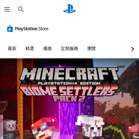
搜
尋
清
音
無
重
可
語
晰
量
須
新
調
音
文
控
翻
對
整
文
字
制
譯
應
困
字
字
控
難
互
選
您
最新
精選
優惠
定期服務
瀏覽
幕
制
度
轉
單
可
即
器
（
（
和
將
抬
單
可
（
基
文
頭
一
遊
基
本
字
顯
聲
玩
本
）
）
示
音
）
您
您
可
器
的
可
可
為
您
(
音
在
以
您
可
H
量
沒
透
大
將
U
調
有
過
聲
控
D
低
翻
選
朗
制
)
和
譯
擇
讀
項
文
靜
字
另
出
變
字
音
幕
一
文
更
的
。
的
個
字
為
呈
情
預
聊
另
現