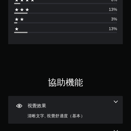
分
的
需
文
13%
快
為
字
速
3%
或
或
4
視
在
13%
覺
時
.
資
間
訊
限
0
的
制
溝
內
9
通
按
。
下
顆
按
鈕
替
星
，
協助機能
代
即
的
（
可
視
遊
覺
玩
滿
提
遊
視覺效果
戲
分
示
和
清晰文字, 視覺舒適度（基本）
透
前
5
過
往
聲
選