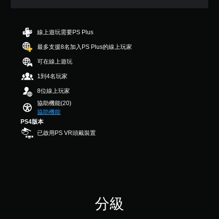
圖
您
9
在
螢
示
可
可
顆
遊
幕
，
隨
調
星
玩
以
助
時
（
整
線上遊玩需要PS Plus
過
便
查
讀
滿
操
程
更
看
最多支援8名加入PS Plus的線上玩家
程
分
作
中
輕
遊
式
5
，
桿
可在線上遊玩
鬆
戲
顆
（
不
的
地
的
星
1到4名玩家
基
使
與
靈
控
）
本
用
其
制
敏
8位線上玩家
，
可
）
他
項
度
共
協助機能(20)
能
玩
。
螢
（
3
協助機能
導
家
幕
2
基
PS4版本
致
進
助
則
本
手
視
行
已啟用PS VR頭戴裝置
讀
評
）
動
覺
溝
程
分
不
保
通
系
式
適
存
。
統
將
的
資
提
協
攝
供
料
助
影
一
您
您
機
些
開
分級
可
動
操
始
以
作
作
游
手