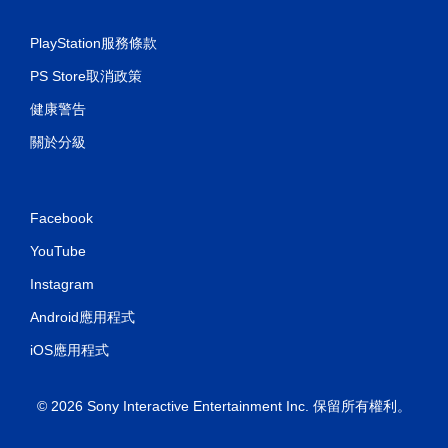
可
遊
PlayStation服務條款
玩
遊
PS Store取消政策
戲
。
健康警告
關於分級
無
須
開
啟
Facebook
控
制
YouTube
器
Instagram
的
震
Android應用程式
動
即
iOS應用程式
可
遊
© 2026 Sony Interactive Entertainment Inc. 保留所有權利。
玩
您