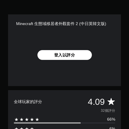
和
桿
玩
動
效
靈
遊
建
果
敏
戲
立
來
度
和
保
游
的
Minecraft 生態域移居者外觀套件 2 (中日英韓文版)
調
存
玩
選
整
點
遊
項
設
，
戲
。
定
以
。
，
回
但
到
無
可
登入以評分
上
須
能
次
快
無
離
速
法
開
按
進
的
行
下
遊
其
按
戲
他
鈕
畫
與
即
面
平
4.09
遊
全球玩家的評分
。
可
玩
均
遊
32個評分
過
玩
程
66%
評
相
您
關
無
6%