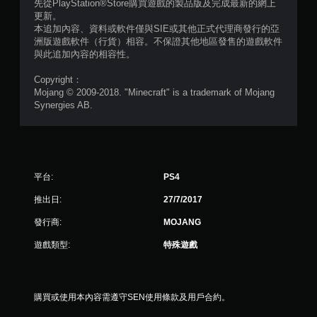
制
先從PlayStation®Store購買遊戲的製品版及完成最新的網上
更新。
項
本追加內容、資料或軟件僅與SIE或其他正式代理商發行的亞
即
洲版遊戲軟件（行貨）相容。不保證其他地區發售的遊戲軟件
可
與此追加內容的相容性。
遊
玩
Copyright：
您
Mojang © 2009-2018. "Minecraft" is a trademark of Mojang
無
Synergies AB.
需
使
用
動
態
平台:
PS4
控
制
推出日:
27/7/2017
項
即
發行商:
MOJANG
可
遊
遊戲類型:
特殊遊戲
玩
遊
戲
。
購買或使用本內容需遵守SEN使用條款及用戶合約。