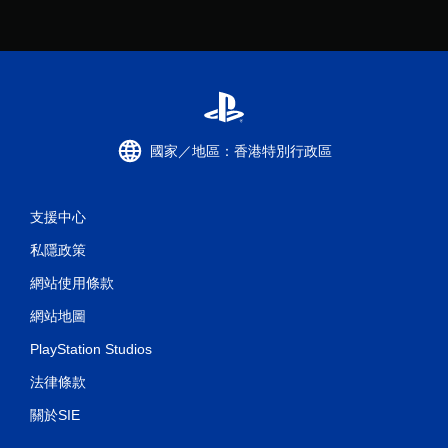
無
須
觸
碰
控
制
項
國家／地區：香港特別行政區
即
可
遊
玩
支援中心
您
私隱政策
無
需
網站使用條款
使
用
網站地圖
觸
PlayStation Studios
碰
控
法律條款
制
項
關於SIE
，
即