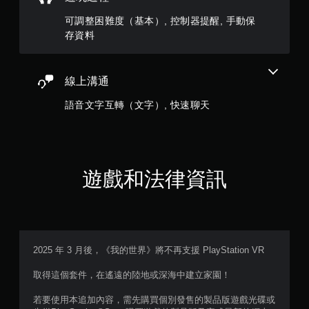
多
可調整困難度（基本）, 控制器提醒, 手動保
個
存資料
按
鈕
，
即
線上溝通
可
遊
語音文字互轉（文字）, 快速聊天
玩
遊
戲
和
前
遊戲和法律資訊
往
選
單
。
無
2025 年 3 月後，《我的世界》將不再支援 PlayStation VR
須
動
取得這個套件，在遙遠的陸地或深海中建立家園！
態
控
若要使用本追加內容，需先購買個別發售的製品版遊戲光碟或