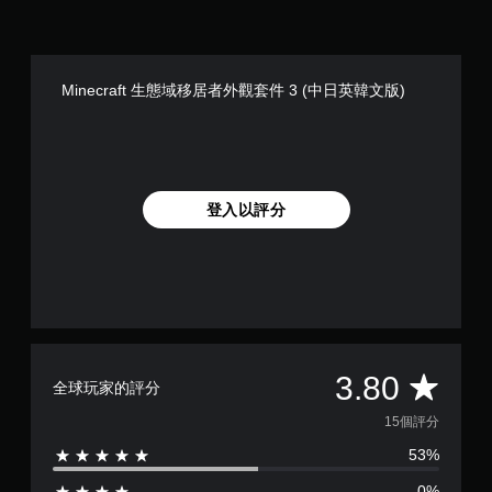
和
桿
玩
動
效
靈
遊
建
果
敏
戲
立
來
度
和
保
游
的
Minecraft 生態域移居者外觀套件 3 (中日英韓文版)
調
存
玩
選
整
點
遊
項
設
，
戲
。
定
以
。
，
回
但
到
無
可
登入以評分
上
須
能
次
快
無
離
速
法
開
按
進
的
行
下
遊
其
按
戲
他
鈕
畫
與
即
面
平
3.80
遊
全球玩家的評分
。
可
玩
均
遊
15個評分
過
玩
程
53%
評
相
您
關
無
0%