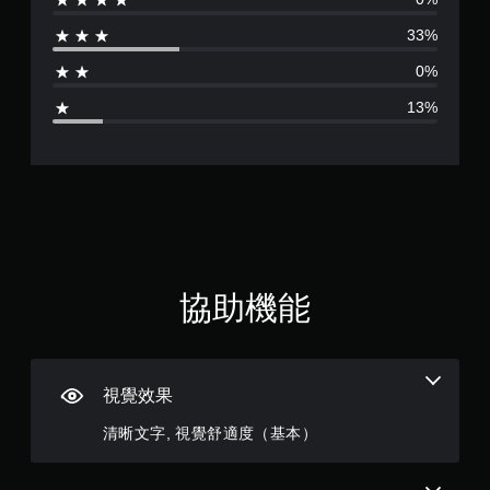
分
的
需
文
33%
快
為
字
速
0%
或
或
3
視
在
13%
覺
時
.
資
間
訊
限
8
的
制
溝
內
顆
通
按
。
下
星
按
鈕
替
（
，
協助機能
代
即
的
滿
可
視
遊
覺
玩
分
提
遊
視覺效果
戲
5
示
和
清晰文字, 視覺舒適度（基本）
透
前
顆
過
往
聲
選