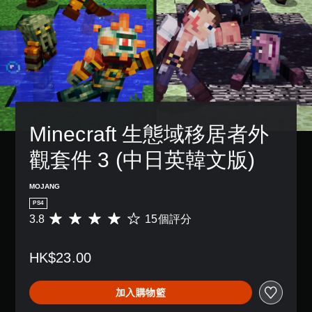
3
況
設
天
一
方
D
下
的
。
個
式
遊
困
音
預
使
玩
難
設
效
其
快
，
度
的
更
您
速
因
，
版
輕
可
聊
遊
來
面
鬆
以
天
戲
減
，
易
設
中
少
系
讀
您
定
並
遊
統
。
可
Minecraft 生態域移居者外
聲
無
戲
也
傳
音
對
的
提
送
觀套件 3 (中日英韓文版)
輸
視
話
整
供
或
出
覺
。
體
了
接
，
挑
舒
一
MOJANG
收
以
戰
些
適
預
便
PS4
。
重
度
設
享
3.8
15個評分
平
新
的
（
受
均
配
字
基
控
環
評
置
詞
本
繞
制
HK$23.00
分
的
、
音
）
器
為
支
片
效
3
提
援
您
語
加入購物籃
。
.
醒
。
可
或
8
以