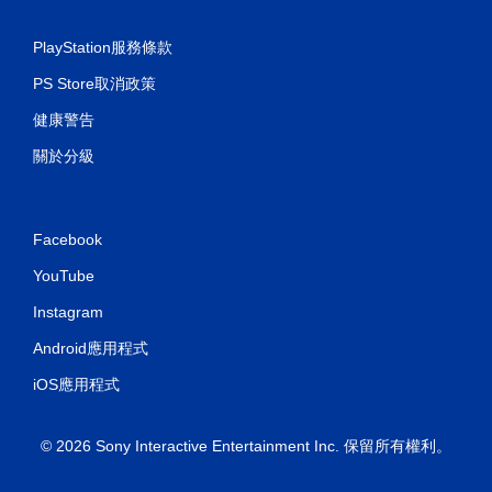
可
遊
PlayStation服務條款
玩
遊
PS Store取消政策
戲
。
健康警告
關於分級
無
須
開
啟
Facebook
控
制
YouTube
器
Instagram
的
震
Android應用程式
動
即
iOS應用程式
可
遊
© 2026 Sony Interactive Entertainment Inc. 保留所有權利。
玩
您