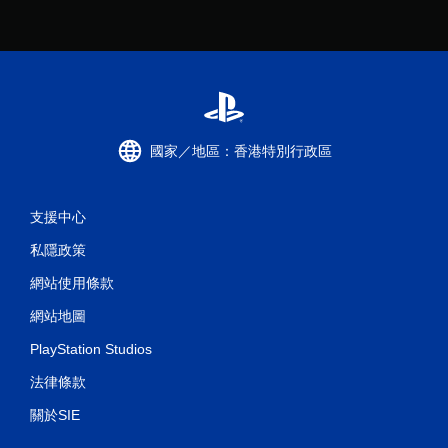
無
須
觸
碰
控
制
項
國家／地區：香港特別行政區
即
可
遊
玩
支援中心
您
私隱政策
無
需
網站使用條款
使
用
網站地圖
觸
PlayStation Studios
碰
控
法律條款
制
項
關於SIE
，
即