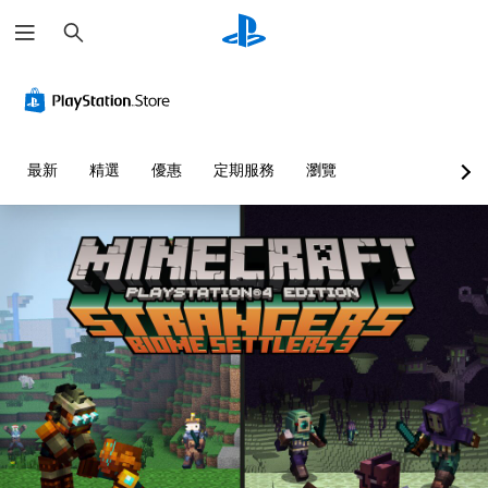
搜
尋
清
音
無
重
可
語
晰
量
須
新
調
音
文
控
翻
對
整
文
字
制
譯
應
困
字
字
控
難
互
選
您
最新
精選
優惠
定期服務
瀏覽
幕
制
度
轉
單
可
即
器
（
（
和
將
抬
單
可
（
基
文
頭
一
遊
基
本
字
顯
聲
玩
本
）
）
示
音
）
您
您
可
器
的
可
可
為
您
(
音
在
以
您
可
H
量
沒
透
大
將
U
調
有
過
聲
控
D
低
翻
選
朗
制
)
和
譯
擇
讀
項
文
靜
字
另
出
變
字
音
幕
一
文
更
的
。
的
個
字
為
呈
情
預
聊
另
現