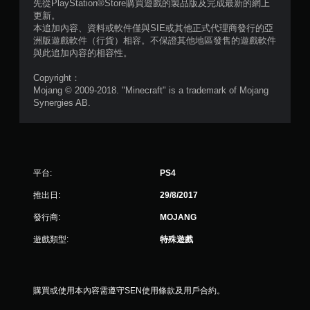
制
先從PlayStation®Store購買遊戲的製品版及完成最新的網上
更新。
項
本追加內容、資料或軟件僅與SIE或其他正式代理商發行的亞
即
洲版遊戲軟件（行貨）相容。不保證其他地區發售的遊戲軟件
可
與此追加內容的相容性。
遊
玩
Copyright：
您
Mojang © 2009-2018. "Minecraft" is a trademark of Mojang
無
Synergies AB.
需
使
用
動
態
平台:
PS4
控
制
推出日:
29/8/2017
項
即
發行商:
MOJANG
可
遊
遊戲類型:
特殊遊戲
玩
遊
戲
。
購買或使用本內容需遵守SEN使用條款及用戶合約。