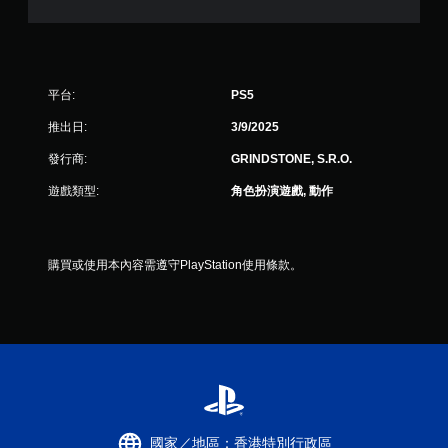
。
無
須
平台:
PS5
開
啟
推出日:
3/9/2025
控
發行商:
GRINDSTONE, S.R.O.
制
器
遊戲類型:
角色扮演遊戲, 動作
的
震
動
即
購買或使用本內容需遵守PlayStation使用條款。
可
遊
玩
您
可
以
在
不
開
國家／地區：香港特別行政區