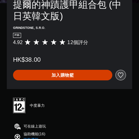
提爾的神蹟護甲組合包 (中
替
況
獨
制
變
代
下
啟
項
更
日英韓文版)
遊
動
的
。
重
玩
多
視
要
，
項
的
覺
GRINDSTONE, S.R.O.
無
因
輔
顏
提
須
PS5
遊
助
色
示
4.92
12個評分
快
平
戲
功
，
均
透
中
速
能
更
評
過
並
，
按
輕
HK$38.00
分
聲
無
來
下
易
為
音
對
協
地
按
4
或
話
助
進
鈕
加入購物籃
.
控
。
您
行
即
9
制
遊
分
可
2
器
玩
辨
翻
遊
顆
的
遊
。
譯
玩
星
震
戲
字
（
動
。
中度暴力
您
視
幕
滿
，
無
分
覺
也
（
需
控
5
能
舒
基
快
制
可在線上遊玩
顆
傳
適
本
速
器
星
達
度
）
或
協助機能(16)
提
）
視