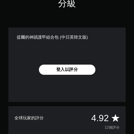
分級
適
須
的
同
攝
影
時
機
按
動
壓
作
即
提爾的神蹟護甲組合包 (中日英韓文版)
和
可
效
遊
果
玩
來
游
您
玩
無
登入以評分
遊
需
戲
同
。
時
按
下
替
或
代
按
的
住
聲
多
平
4.92
全球玩家的評分
音
個
提
按
均
12個評分
鈕
示