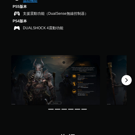
在
協助機能
（
遊
，
覺
醒
時
PS5版本
基
戲
共
資
間
您
本
支援震動功能（DualSense無線控制器）
中
1
料
限
可
）
的
2
。
PS4版本
制
隨
翻
則
您
內
DUALSHOCK 4震動功能
時
譯
評
可
按
查
字
分
以
下
看
幕
在
按
遊
僅
遊
鈕
戲
限
玩
，
的
於
過
即
控
主
程
可
制
要
中
遊
項
故
，
玩
。
事
不
遊
和
使
戲
主
用
和
要
可
前
角
能
往
色
導
選
。
致
單
視
。
覺
不
無