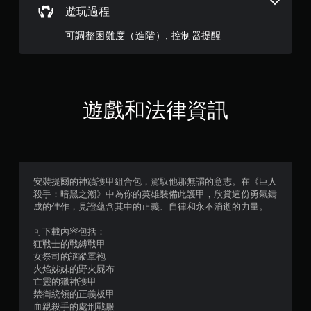
控
遊玩過程
制
可調整困難度（進階）, 控制器提醒
項
即
可
遊
玩
遊戲和法律資訊
您
無
需
使
用
觸
安裝提爾的神蹟護甲組合包，駕馭他那無謂的意志。在《巨人
碰
殺手：暗黑之潮》中為你的英雄裝備此護甲，欣賞這份勇氣鑄
控
成的佳作，見證蘊含其中的正義、自律和永不消逝的力量。
制
項
可下載內容包括：
，
狂戰士的戰縛戰甲
即
女祭司的謎蹤罩袍
可
火焰姊妹的野火屍布
遊
亡靈的獵神護甲
玩
禁衛統領的正義板甲
遊
血親殺手的處刑戰服
戲