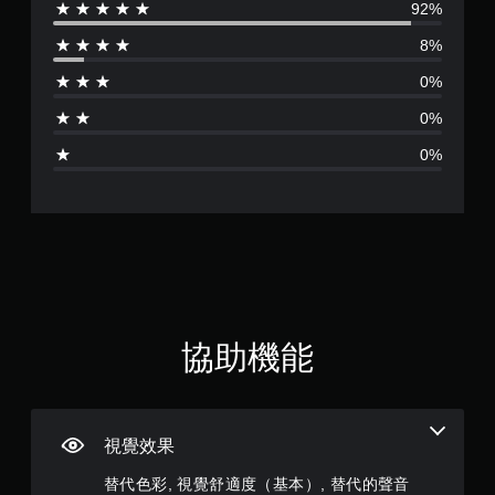
，
92%
評
透
即
過
8%
可
分
視
遊
覺
0%
玩
為
或
遊
控
0%
戲
4
制
和
0%
器
前
.
的
往
震
選
9
動
單
，
。
2
也
能
傳
無
顆
達
須
音
星
動
協助機能
訊
態
資
（
控
料
制
。
滿
項
視覺效果
即
分
可
替代色彩, 視覺舒適度（基本）, 替代的聲音