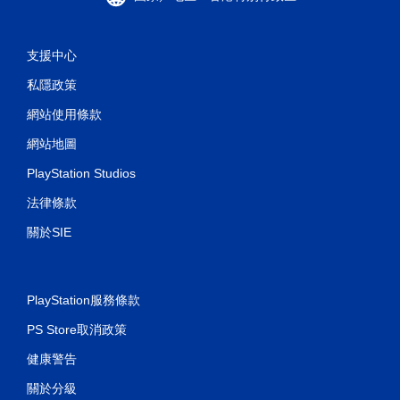
啟
控
制
支援中心
器
震
私隱政策
動
/
網站使用條款
觸
覺
網站地圖
回
饋
PlayStation Studios
的
情
法律條款
況
關於SIE
下
，
遊
玩
遊
PlayStation服務條款
戲
。
PS Store取消政策
健康警告
無
須
關於分級