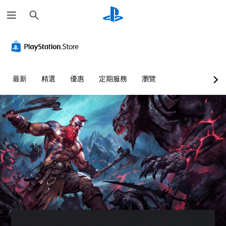
搜
尋
替
音
無
重
可
代
量
須
新
調
色
控
翻
對
整
彩
制
譯
應
困
字
控
難
您
您
最新
精選
優惠
定期服務
瀏覽
幕
制
度
無
可
即
器
（
須
將
依
單
可
（
進
賴
一
遊
進
階
顏
聲
玩
階
）
色
音
）
您
您
來
的
可
可
您
遊
音
在
以
可
玩
量
沒
自
完
遊
調
有
訂
全
戲
低
翻
挑
自
，
和
譯
戰
訂
或
靜
字
等
遊
是
音
幕
級
戲
可
。
的
或
的
透
情
單
控
過