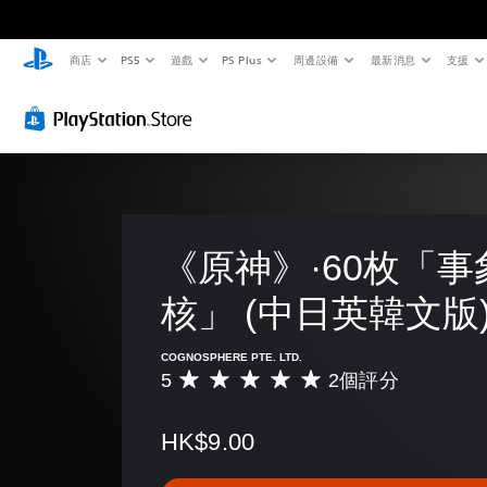
商店
PS5
遊戲
PS Plus
周邊設備
最新消息
支援
《原神》·60枚「事
核」 (中日英韓文版
COGNOSPHERE PTE. LTD.
5
2個評分
平
均
評
HK$9.00
分
為
5