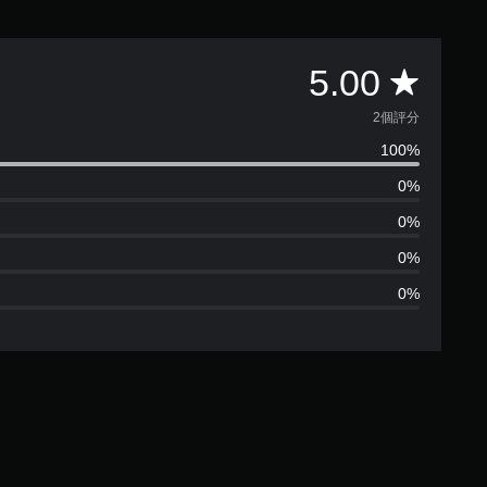
平
5.00
均
2個評分
100%
評
0%
分
0%
為
0%
0%
5
顆
星
（