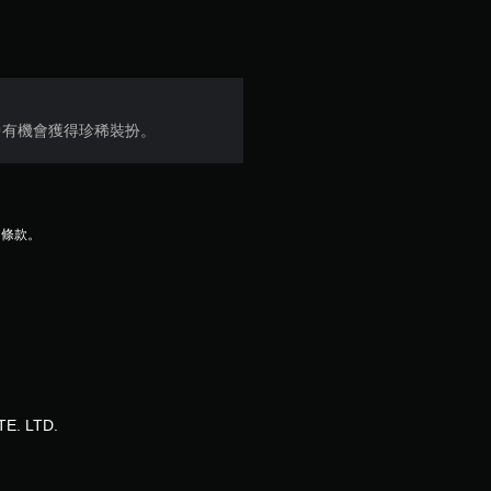
滿
分
5
中有機會獲得珍稀裝扮。
顆
星
）
用條款。
，
共
2
則
TE. LTD.
評