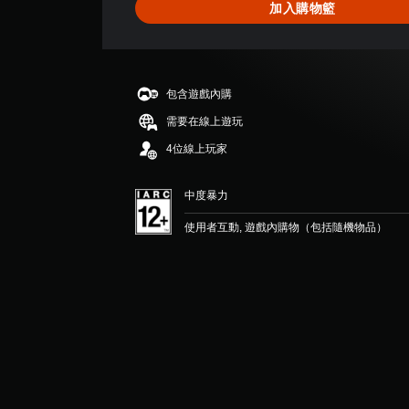
加入購物籃
顆
星
（
滿
分
包含遊戲內購
5
顆
需要在線上遊玩
星
4位線上玩家
）
，
共
中度暴力
2
則
使用者互動, 遊戲內購物（包括隨機物品）
評
分