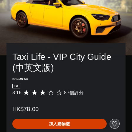
Taxi Life - VIP City Guide 
(中英文版)
NACON SA
PS5
3.16
87個評分
平
均
評
HK$78.00
分
為
3
加入購物籃
.
1