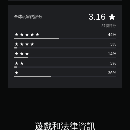
平
3.16
全球玩家的評分
均
87個評分
44%
評
3%
分
14%
為
3%
3
36%
.
1
6
顆
星
遊戲和法律資訊