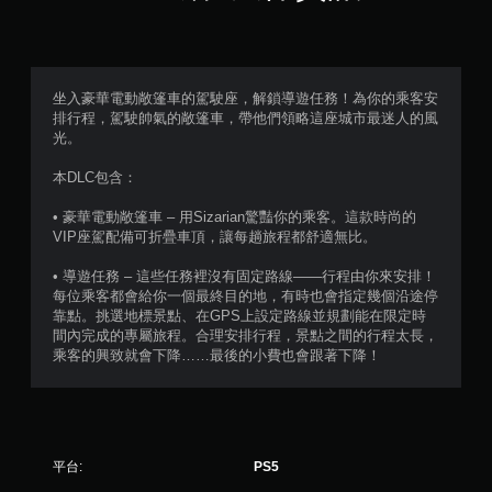
（
滿
分
坐入豪華電動敞篷車的駕駛座，解鎖導遊任務！為你的乘客安
排行程，駕駛帥氣的敞篷車，帶他們領略這座城市最迷人的風
5
光。
顆
本DLC包含：
星
• 豪華電動敞篷車 – 用Sizarian驚豔你的乘客。這款時尚的
VIP座駕配備可折疊車頂，讓每趟旅程都舒適無比。
）
• 導遊任務 – 這些任務裡沒有固定路線——行程由你來安排！
，
每位乘客都會給你一個最終目的地，有時也會指定幾個沿途停
靠點。挑選地標景點、在GPS上設定路線並規劃能在限定時
共
間內完成的專屬旅程。合理安排行程，景點之間的行程太長，
乘客的興致就會下降……最後的小費也會跟著下降！
8
7
則
平台:
PS5