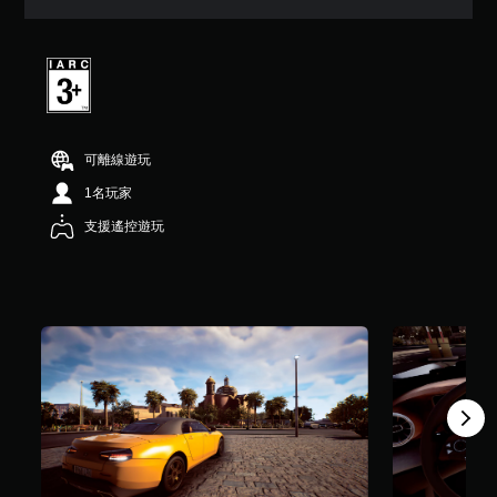
6
顆
星
（
滿
分
5
顆
可離線遊玩
星
）
1名玩家
，
支援遙控遊玩
共
8
7
則
評
分