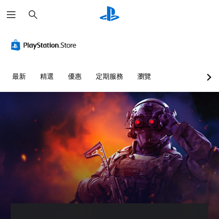
搜
尋
最新
精選
優惠
定期服務
瀏覽