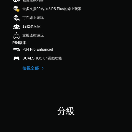
包含遊戲內購
1
則
最多支援99名加入PS Plus的線上玩家
評
可在線上遊玩
分
1到2名玩家
支援遙控遊玩
PS4版本
PS4 Pro Enhanced
DUALSHOCK 4震動功能
檢視全部
分級