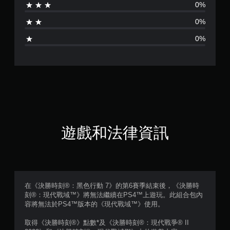
0%
為
0%
1
0%
顆
星
（
滿
分
遊戲和法律資訊
5
顆
星
在《決勝時刻®：黑色行動 7》的第6賽季結束後，《決勝時
刻®：現代戰域™》將無法繼續在PS4™上遊玩。此組合包內
）
容將無法於PS4™版本的《現代戰域™》使用。
，
取得《決勝時刻®》點數*及《決勝時刻®：現代戰爭® II