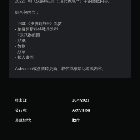
2022》和《決勝時刻®：現代戰域™》中的遊戲内容。
共
組合包内含：
1
- 2400《決勝時刻®》點數
則
- 格羅姆斯科特戰兵造型
- 2張武器藍圖
評
- 貼紙
- 飾物
分
- 紋章
- 載入畫面
Activision或會隨時更新、取代或移除此遊戲内容。
推出日:
20/4/2023
發行商:
Activision
遊戲類型:
動作