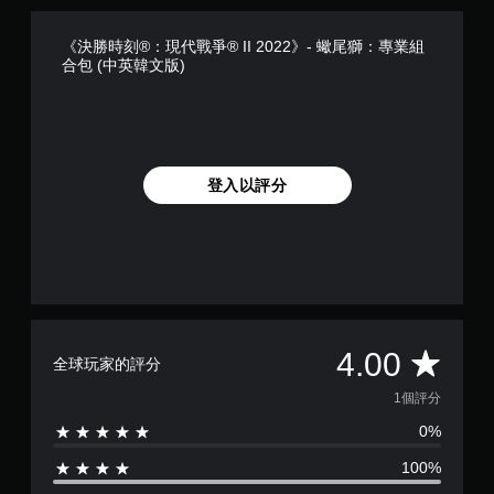
《決勝時刻®：現代戰爭® II 2022》- 蠍尾獅：專業組
合包 (中英韓文版)
登入以評分
平
4.00
全球玩家的評分
均
1個評分
0%
評
100%
分