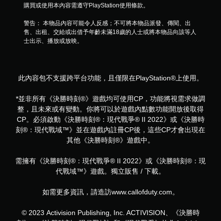
購買或使用本內容需遵守PlayStation使用條款。
警告： 本物品內容可能令人反感；不可將本物品派發、傳閱、出
售、出租、交給或出借予年齡未滿18歲的人士或將本物品向該等人
士出示、播放或放映。
此內容包不支援跨平台功能，且僅限在PlayStation®上使用。
*並非所有《決勝時刻®》遊戲均可使用CP，功能將視需求做調
整，且未來或有變動。你將可以於遊戲內點數功能開放後取得
CP。必須啟動《決勝時刻®：現代戰爭® II 2022》或《決勝時
刻®：現代戰域™》並在遊戲內註冊CP後，這些CP才會出現在
其他《決勝時刻®》遊戲中。
需擁有《決勝時刻®：現代戰爭® II 2022》或《決勝時刻®：現
代戰域™》遊戲。獨立販售 / 下載。
如需更多資訊，請造訪www.callofduty.com。
© 2023 Activision Publishing, Inc. ACTIVISION、《決勝時