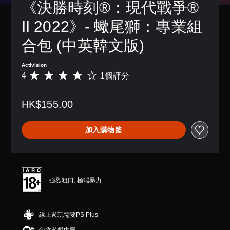
《決勝時刻®：現代戰爭® 
II 2022》- 蠍尾獅：專業組
合包 (中英韓文版)
Activision
4
1個評分
平
均
評
HK$155.00
分
為
4
加入購物籃
顆
星
（
滿
分
5
強烈粗口, 極端暴力
顆
星
）
線上遊玩需要PS Plus
，
共