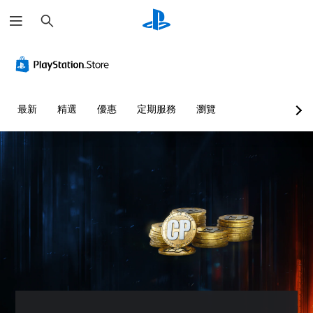
搜
尋
最新
精選
優惠
定期服務
瀏覽