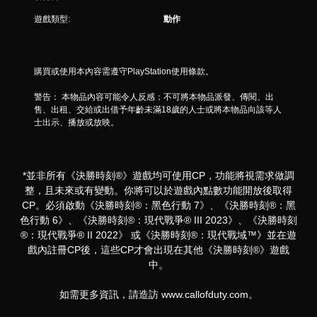
遊戲類型:
動作
購買或使用本內容需遵守PlayStation使用條款。
警告： 本物品內容可能令人反感；不可將本物品派發、傳閱、出
售、出租、交給或出借予年齡未滿18歲的人士或將本物品向該等人
士出示、播放或放映。
*並非所有《決勝時刻®》遊戲均可使用CP，功能將視需求做調
整，且未來或有變動。你將可以於遊戲內點數功能開放後取得
CP。必須啟動《決勝時刻®：黑色行動 7》、《決勝時刻®：黑
色行動 6》、《決勝時刻®：現代戰爭® III 2023》、《決勝時刻
®：現代戰爭® II 2022》 或《決勝時刻®：現代戰域™》並在遊
戲內註冊CP後，這些CP才會出現在其他《決勝時刻®》遊戲
中。
如需更多資訊，請造訪 www.callofduty.com。