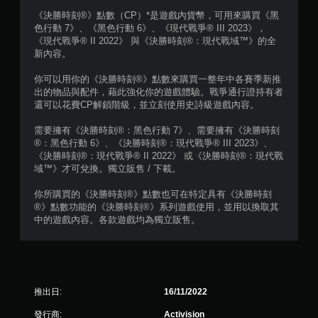
《決勝時刻®》點數（CP）*是遊戲內貨幣，可用來購買《黑
色行動 7》、《黑色行動 6》、《現代戰爭® III 2023》，
《現代戰爭® II 2022》 與《決勝時刻®：現代戰域™》的全
新內容。
你可以用你的《決勝時刻®》點數來購買一整年中各賽季新推
出的物品與配件，藉此強化你的遊戲體驗。戰爭通行證持有者
還可以花費CP解鎖階級，並立刻使用史詩級遊戲內容。
需要擁有《決勝時刻®：黑色行動 7》、需要擁有《決勝時刻
®：黑色行動 6》、《決勝時刻®：現代戰爭® III 2023》、
《決勝時刻®：現代戰爭® II 2022》 或《決勝時刻®：現代戰
域™》才可兌換。獨立販售 / 下載。
你所購買的《決勝時刻®》點數也可在特定具有《決勝時刻
®》點數功能的《決勝時刻®》系列遊戲使用，並用以換取其
中的遊戲內容。各款遊戲均為獨立販售。
推出日:
16/11/2022
發行商:
Activision