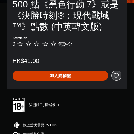
500 點《黑色行動 7》或是
《決勝時刻®：現代戰域
™》點數 (中英韓文版)
Activision
0
無評分
無
評
分
HK$41.00
加入購物籃
強烈粗口, 極端暴力
線上遊玩需要PS Plus