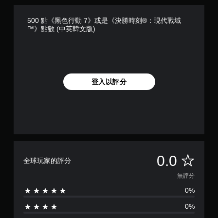
500 點《黑色行動 7》或是《決勝時刻®：現代戰域
™》點數 (中英韓文版)
登入以評分
無
0.0
全球玩家的評分
評
無評分
0%
分
0%