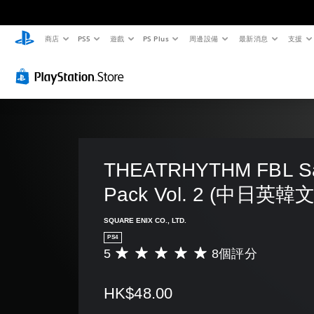
商店
PS5
遊戲
PS Plus
周邊設備
最新消息
支援
THEATRHYTHM FBL S
Pack Vol. 2 (中日英韓
SQUARE ENIX CO., LTD.
PS4
5
8個評分
平
均
評
HK$48.00
分
為