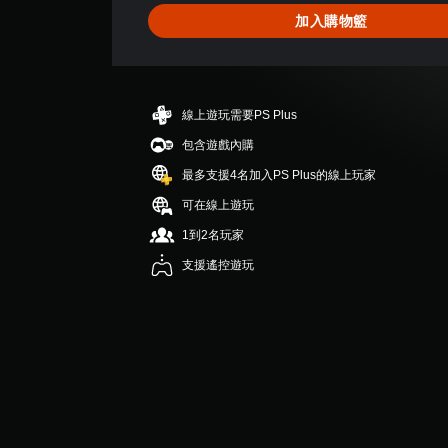
5
加入購物籃
顆
星
（
滿
分
線上遊玩需要PS Plus
5
顆
包含遊戲內購
星
最多支援4名加入PS Plus的線上玩家
）
，
可在線上遊玩
共
1到2名玩家
8
則
支援遙控遊玩
評
分