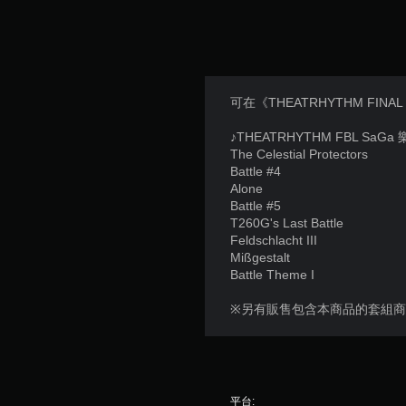
可在《THEATRHYTHM FINA
♪THEATRHYTHM FBL SaGa
The Celestial Protectors
Battle #4
Alone
Battle #5
T260G's Last Battle
Feldschlacht III
Mißgestalt
Battle Theme I
※另有販售包含本商品的套組
平台: