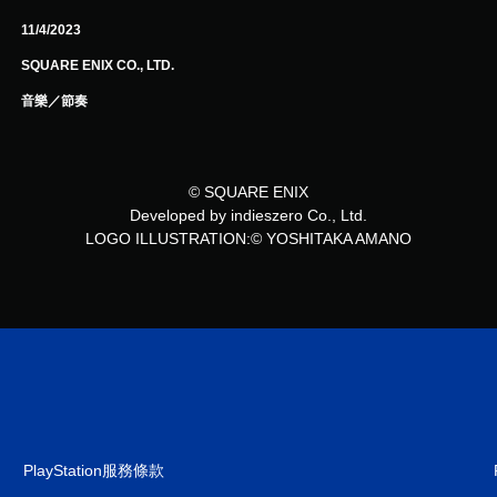
11/4/2023
SQUARE ENIX CO., LTD.
音樂／節奏
© SQUARE ENIX
Developed by indieszero Co., Ltd.
LOGO ILLUSTRATION:© YOSHITAKA AMANO
PlayStation服務條款