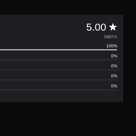
平
5.00
均
8個評分
100%
評
0%
分
0%
為
0%
0%
5
顆
星
（