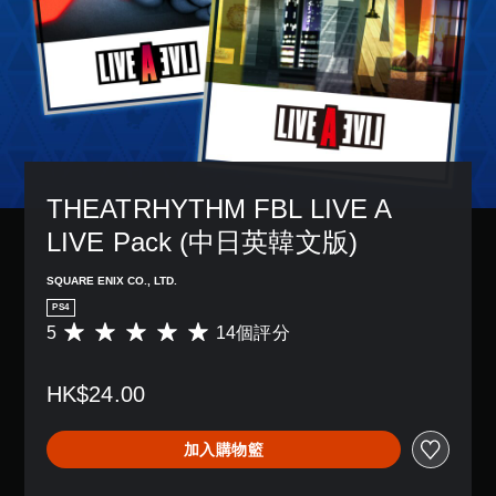
THEATRHYTHM FBL LIVE A 
LIVE Pack (中日英韓文版)
SQUARE ENIX CO., LTD.
PS4
5
14個評分
平
均
評
HK$24.00
分
為
5
加入購物籃
顆
星
（