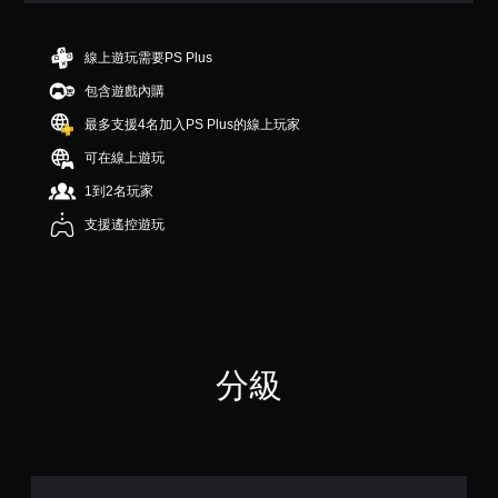
滿
分
5
線上遊玩需要PS Plus
顆
包含遊戲內購
星
）
最多支援4名加入PS Plus的線上玩家
，
共
可在線上遊玩
1
1到2名玩家
4
則
支援遙控遊玩
評
分
分級