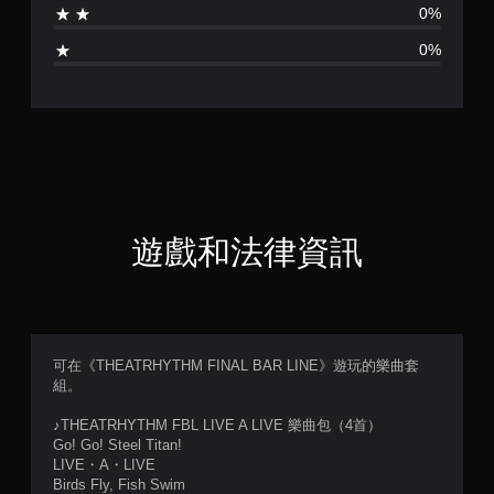
0%
5
0%
顆
星
（
滿
分
遊戲和法律資訊
5
顆
星
可在《THEATRHYTHM FINAL BAR LINE》遊玩的樂曲套
組。
）
♪THEATRHYTHM FBL LIVE A LIVE 樂曲包（4首）
，
Go! Go! Steel Titan!
LIVE・A・LIVE
共
Birds Fly, Fish Swim