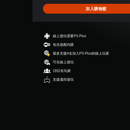
為
5
加入購物籃
顆
星
（
滿
分
線上遊玩需要PS Plus
5
顆
包含遊戲內購
星
最多支援4名加入PS Plus的線上玩家
）
，
可在線上遊玩
共
1到2名玩家
3
則
支援遙控遊玩
評
分