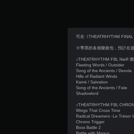
可在《THEATRHYTHM FI
※季票的各個樂曲包，預計在遊
♪THEATRHYTHM FBL Nie
Fleeting Words / Outsider
Song of the Ancients / Devola
Hills of Radiant Winds
Kainé / Salvation
Song of the Ancients / Fate
Shadowlord
♪THEATRHYTHM FBL CH
Wings That Cross Time
Radical Dreamers -Le Trésor In
Chrono Trigger
Boss Battle 2
Battle with Magus