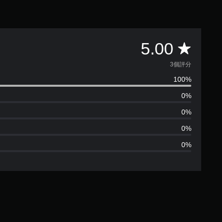
平
5.00
均
3個評分
100%
評
0%
分
0%
為
0%
0%
5
顆
星
（