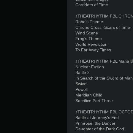
Corridors of Time
♪THEATRHYTHM FBL CHR
Robo's Theme
Chrono Cross -Scars of Time-
Wind Scene
Frog's Theme
World Revolution
To Far Away Times
♪THEATRHYTHM FBL Ma
Nuclear Fusion
Battle 2
In Search of the Sword of Ma
Swivel
Powell
Meridian Child
Sacrifice Part Three
♪THEATRHYTHM FBL OC
Battle at Journey's End
Primrose, the Dancer
Daughter of the Dark God