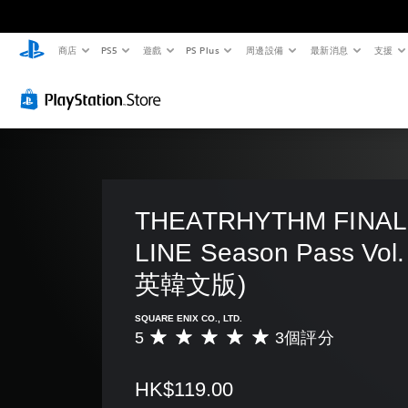
商店
PS5
遊戲
PS Plus
周邊設備
最新消息
支援
THEATRHYTHM FINAL
LINE Season Pass Vol
英韓文版)
SQUARE ENIX CO., LTD.
5
3個評分
平
均
評
HK$119.00
分