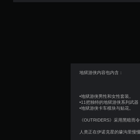
地狱游侠内容包内含：
•地狱游侠男性和女性套装。
•11把独特的地狱游侠系列武器
•地狱游侠卡车模块与贴花。
《OUTRIDERS》采用黑暗
人类正在伊诺克星的壕沟里慢慢