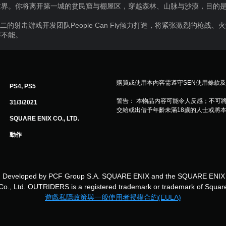
世界。你将离开第一城的贫民窟与棚屋区，穿越森林、山脉与沙漠，目的
数二的射击游戏开发团队People Can Fly倾力打造，将紧张激烈的枪
罢不能。
購買或使用本內容需遵守SEN使用條款
PS4, PS5
警告： 本物品內容可能令人反感；不可
31/3/2021
交給或出借予年齡未滿18歲的人士或將
SQUARE ENIX CO., LTD.
動作
d. Developed by PCF Group S.A. SQUARE ENIX and the SQUARE ENIX lo
Co., Ltd. OUTRIDERS is a registered trademark or trademark of Square
遊戲私隱政策與一般使用者授權合約(EULA)