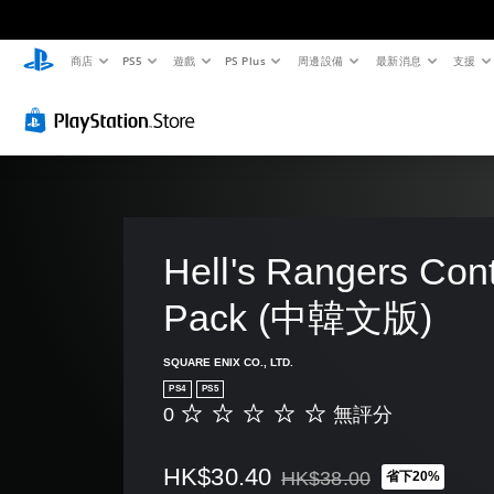
商店
PS5
遊戲
PS Plus
周邊設備
最新消息
支援
Hell's Rangers Cont
Pack (中韓文版)
SQUARE ENIX CO., LTD.
PS4
PS5
0
無評分
無
評
分
HK$30.40
HK$38.00
省下20%
折扣前原價為HK$38.00