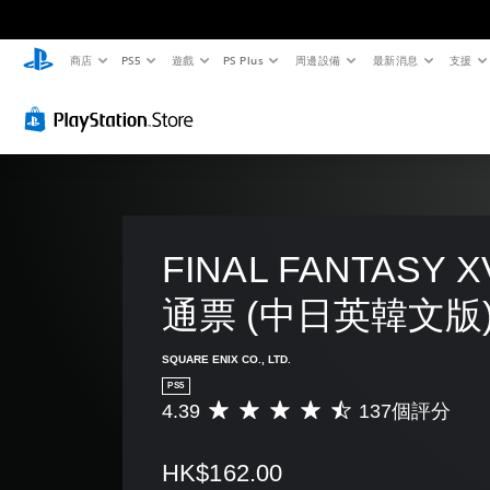
商店
PS5
遊戲
PS Plus
周邊設備
最新消息
支援
大
音
無
重
控
字
量
須
新
制
體
控
翻
對
器
制
譯
應
提
選
字
控
醒
單
您
和
幕
制
可
您
抬
將
即
器
可
頭
單
可
（
隨
顯
一
時
遊
基
FINAL FANTASY 
示
聲
查
玩
本
器
音
看
）
通票 (中日英韓文版
(
您
的
遊
H
可
音
您
戲
U
在
量
可
的
SQUARE ENIX CO., LTD.
D
沒
調
將
控
PS5
)
有
低
控
制
4.39
137個評分
文
翻
平
和
制
項
字
譯
均
靜
項
。
會
字
評
音
變
HK$162.00
使
幕
分
。
更