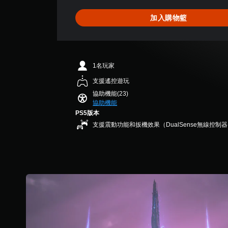
教
用
的
為
為
學
較
情
4
另
3
加入購物籃
大
況
提
.
一
D
的
下
3
個
醒
音
字
遊
9
預
您
體
效
玩
顆
設
可
來
，
星
的
您
1名玩家
隨
顯
因
（
版
可
時
示
遊
滿
支援遙控遊玩
面
以
查
，
戲
分
，
協助機能(23)
設
看
使
中
5
系
協助機能
定
遊
其
並
顆
統
PS5版本
聲
玩
更
無
星
也
音
過
支援震動功能和扳機效果（DualSense無線控制
輕
對
）
提
輸
程
鬆
話
，
供
出
的
易
。
共
了
，
教
讀
1
一
以
學
。
3
些
便
翻
資
7
重
享
譯
訊
則
新
視
受
。
字
評
配
環
覺
幕
分
置
繞
舒
（
練
的
音
適
支