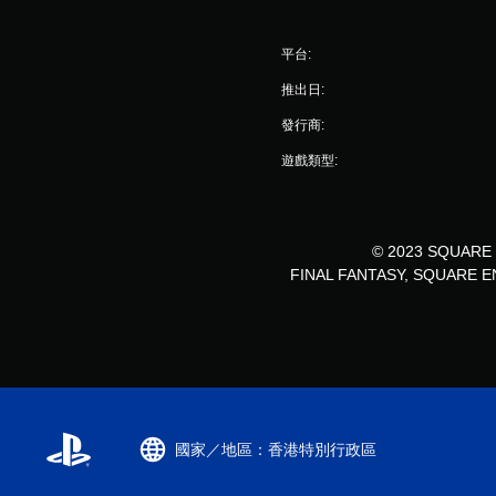
的
玩
過
遊
遊
程
戲
平台:
戲
中
畫
。
重
推出日:
面
要
。
聲
發行商:
無
音
須
遊戲類型:
的
開
原
啟
文
字
控
幕
© 2023 SQUARE 
制
。
FINAL FANTASY, SQUARE ENIX 
器
的
清
震
晰
動
原
即
文
可
字
遊
幕
玩
國家／地區：香港特別行政區
原
您
文