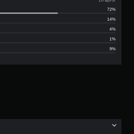
均
137個評分
72%
評
14%
分
4%
為
1%
9%
4
.
3
9
顆
星
（