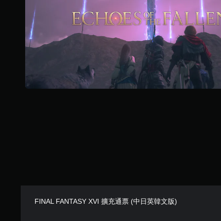
進
習
效
度
援
階
模
。
（
。
）
式
基
遊
您
本
可
戲
可
）
調
中
在
整
的
遊
您
對
戲
可
操
話
中
以
作
具
存
在
桿
有
取
遊
的
完
一
玩
靈
整
個
過
敏
的
不
程
翻
度
記
中
譯
錄
，
（
字
結
不
基
幕
果
使
本
。
的
用
）
環
可
境
能
系
清
FINAL FANTASY XVI 擴充通票 (中日英韓文版)
，
導
統
晰
以
致
提