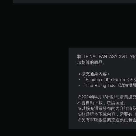
動
更
動
保
輕
態
鬆
存
控
易
資
制
讀
料
項
。
您
即
可
可
原
以
遊
文
手
將《FINAL FANTASY XVI》
玩
字
動
加划算的商品。
建
幕
您
立
無
（
＜擴充通票內容＞
保
需
基
・「Echoes of the Falle
存
使
本
・「The Rising Tide《滄海
點
用
）
，
動
※2024年4月18日以前購買擴
以
態
遊
不會自動下載，敬請留意。
回
控
戲
※以擴充通票發布的內容詳情及發布時
到
制
僅
※欲遊玩本下載內容，需要有《F
上
項
提
※另有單獨販售擴充通票已包
次
即
供
離
可
遊
開
遊
玩