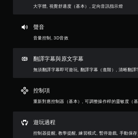
畫
（
訊
翻
播
大字體, 視覺舒適度（基本）, 定向音訊指示燈
基
指
放
譯
本
示
期
字
）
間
燈
幕
聲音
，
系
其
翻
隨
統
音量控制, 3D音效
他
譯
時
提
視
字
暫
供
覺
幕
停
一
資
會
翻譯字幕與原文字幕
遊
些
訊
使
戲
反
可
無須翻譯字幕即可遊玩, 翻譯字幕（進階）, 清晰翻譯字
用
（
轉
協
較
僅
操
助
大
限
作
顯
的
離
控制項
桿
示
字
線
的
聲
體
遊
重新對應控制器（基本）, 可調整操作桿的靈敏度（基
選
音
來
玩
項
的
顯
）
。
來
示
。
源
遊玩過程
，
。
無
使
手
控制器提醒, 教學提醒, 練習模式, 暫停遊戲, 手動保
其
須