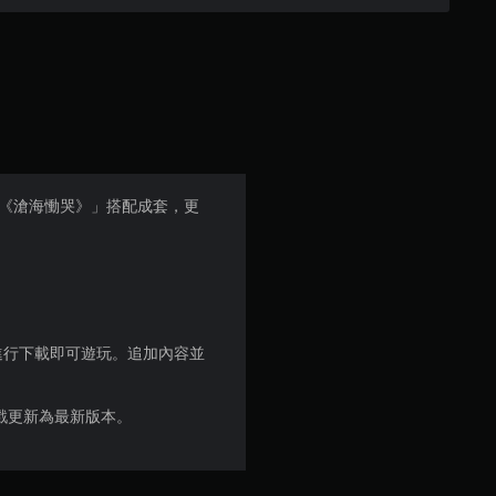
則
評
分
g Tide《滄海慟哭》」搭配成套，更
頁面進行下載即可遊玩。追加內容並
遊戲更新為最新版本。