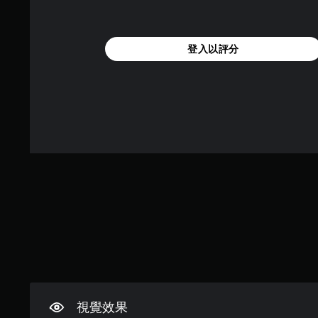
翻
便
視
供
譯
練
覺
一
習
不
字
些
如
適
操
幕
登入以評分
何
的
作
翻
遊
攝
桿
譯
玩
影
靈
字
。
機
敏
幕
動
度
的
作
的
暫
呈
和
選
停
現
效
項
方
遊
果
。
式
戲
來
使
游
您
可
其
玩
可
更
反
遊
在
輕
轉
戲
遊
鬆
。
操
玩
易
作
過
讀
桿
程
定
。
或
方
向
動
視覺效果
向
音
大