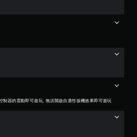
滿
分
5
顆
星
）
，
共
啟控制器的震動即可遊玩, 無須開啟自適性扳機效果即可遊玩
1
3
7