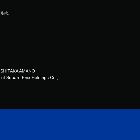
用條款。
YOSHITAKA AMANO
of Square Enix Holdings Co.,