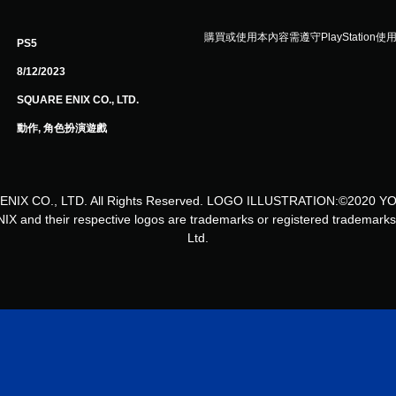
購買或使用本內容需遵守PlayStation使
PS5
8/12/2023
SQUARE ENIX CO., LTD.
動作, 角色扮演遊戲
ENIX CO., LTD. All Rights Reserved. LOGO ILLUSTRATION:©2020 
and their respective logos are trademarks or registered trademarks 
Ltd.