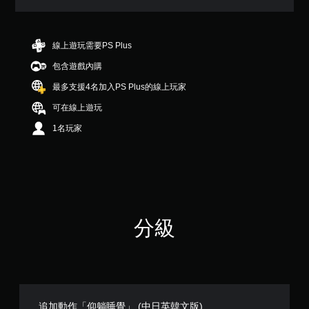
1
顆
星
（
線上遊玩需要PS Plus
滿
包含遊戲內購
分
5
最多支援4名加入PS Plus的線上玩家
顆
星
可在線上遊玩
）
1名玩家
，
共
1
8
則
評
分
分級
追加動作「仰躺睡覺」 (中日英韓文版)