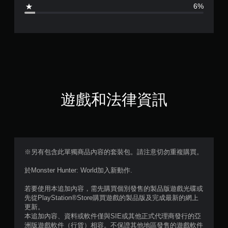
4
6%
.
6
1
顆
星
遊戲和法律資訊
（
滿
分
※另有包含此單獨商品內容的套裝包。請注意切勿重複購買。
5
於Monster Hunter: World加入新動作.
顆
若要使用本追加內容，需先購買個別發售的製品版遊戲光碟或
先從PlayStation®Store購買遊戲的製品版及完成最新的網上
星
更新。
本追加內容、資料或軟件僅與SIE或其他正式代理商發行的亞
）
洲版遊戲軟件（行貨）相容。不保證其他地區發售的遊戲軟件