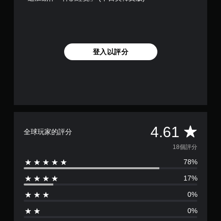
登入以評分
平
4.61
全球玩家的評分
均
18個評分
78%
評
17%
分
0%
為
0%