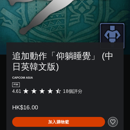
追加動作「仰躺睡覺」 (中
日英韓文版)
CAPCOM ASIA
PS4
4.61
18個評分
平
均
評
HK$16.00
分
為
4
加入購物籃
.
6