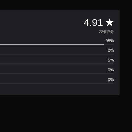
平
4.91
均
22個評分
95%
評
0%
分
5%
為
0%
0%
4
.
9
1