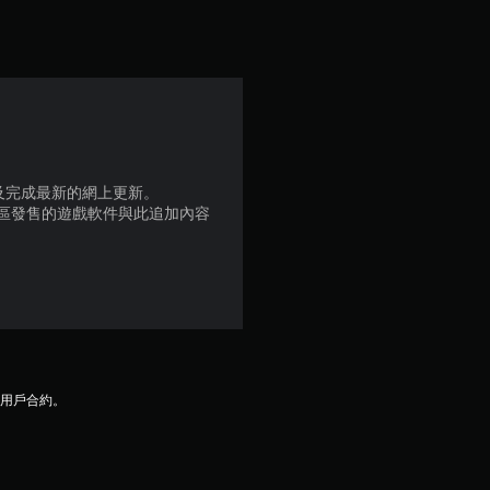
顆
星
（
滿
分
品版及完成最新的網上更新。
地區發售的遊戲軟件與此追加內容
5
顆
星
）
及用戶合約。
，
共