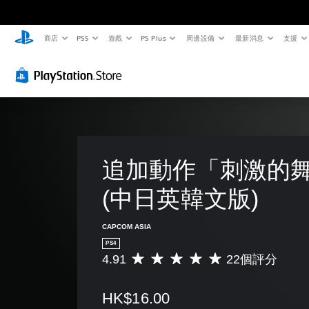
商店
PS5
遊戲
PS Plus
周邊設備
最新消息
支援
追加動作「刺激的舞
(中日英韓文版)
CAPCOM ASIA
PS4
4.91
22個評分
平
均
評
HK$16.00
分