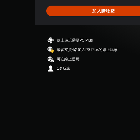
為
4
加入購物籃
.
9
1
顆
星
線上遊玩需要PS Plus
（
滿
最多支援4名加入PS Plus的線上玩家
分
可在線上遊玩
5
顆
1名玩家
星
）
，
共
2
2
則
評
分