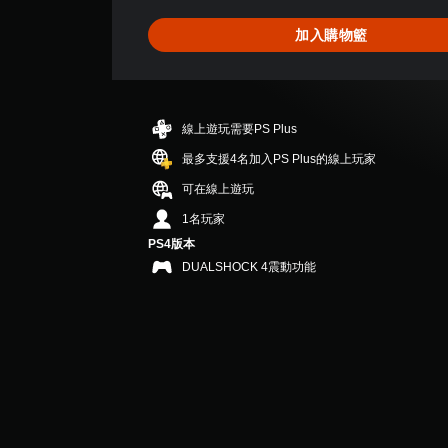
為
3
加入購物籃
.
8
3
顆
星
線上遊玩需要PS Plus
（
滿
最多支援4名加入PS Plus的線上玩家
分
可在線上遊玩
5
顆
1名玩家
星
PS4版本
）
DUALSHOCK 4震動功能
，
共
1
2
則
評
分