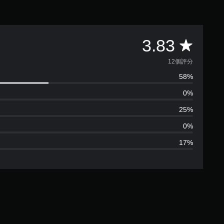
平
3.83
均
12個評分
58%
評
0%
分
25%
為
0%
17%
3
.
8
3