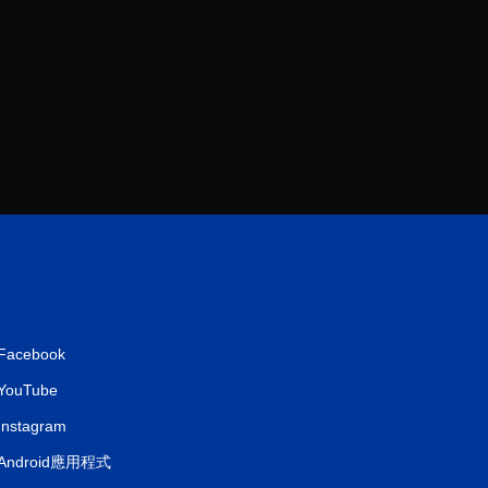
1
2
則
評
分
Facebook
YouTube
Instagram
Android應用程式