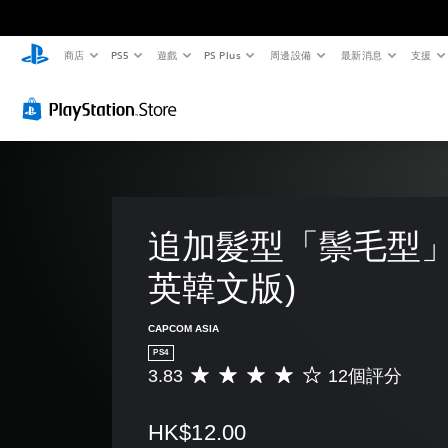
商店
PS5
遊戲
PS Plus
周邊設備
最新消息
支援
追加髮型「鬃毛型」
英韓文版)
CAPCOM ASIA
PS4
3.83
12個評分
平
均
評
HK$12.00
分