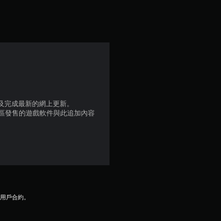
顆
星
（
滿
分
品版及完成最新的網上更新。
5
地區發售的遊戲軟件與此追加內容
顆
星
）
，
及用戶合約。
共