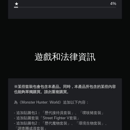
4
4%
.
7
顆
星
（
遊戲和法律資訊
滿
分
5
※某些套裝包會包含本產品。同時，本產品所包含的某些內容
也能夠單獨購買。請勿重複購買。
顆
為《Monster Hunter: World》追加以下內容：
星
- 追加貼圖包1：「歷代接待員套裝」、「噗吱豬套裝」
）
- 追加貼圖套裝「Street Fighter V套裝」
- 追加貼圖包2：「歷代魔物套裝」、「環境生物套裝」、
，
「調查團成員套裝」