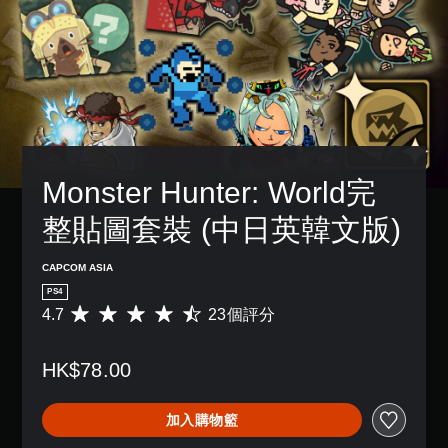
Monster Hunter: World完
整貼圖套裝 (中日英韓文版)
CAPCOM ASIA
PS4
4.7
23個評分
平
均
評
HK$78.00
分
為
4
加入購物籃
.
7