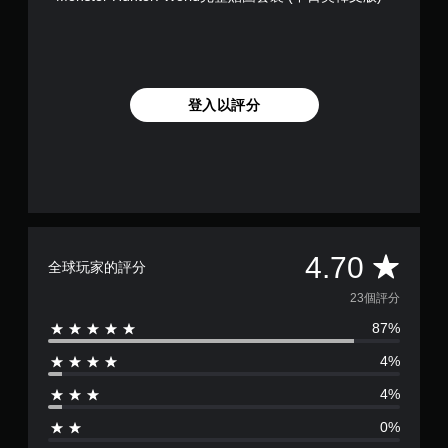
登入以評分
平
4.70
全球玩家的評分
均
23個評分
87%
評
4%
分
4%
為
0%