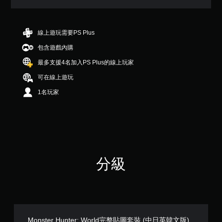
顆
星
（
滿
線上遊玩需要PS Plus
分
包含遊戲內購
5
顆
最多支援4名加入PS Plus的線上玩家
星
）
可在線上遊玩
，
1名玩家
共
2
3
則
評
分
分級
Monster Hunter: World完整貼圖套裝 (中日英韓文版)