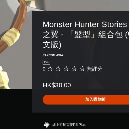
Monster Hunter Storie
之翼 - 「髮型」組合包 
文版)
CAPCOM ASIA
PS4
0
無評分
無
評
分
HK$30.00
加入購物籃
線上遊玩需要PS Plus