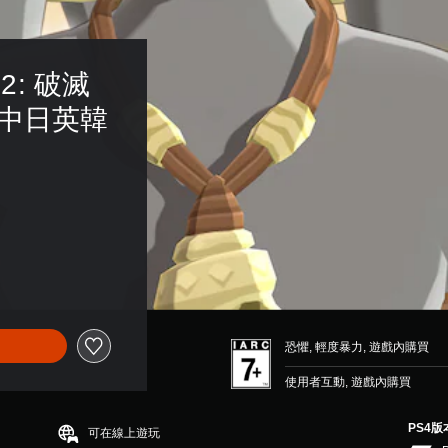
s 2: 破滅
(中日英韓
恐懼, 輕度暴力, 遊戲內購買
使用者互動, 遊戲內購買
PS4版
可在線上遊玩