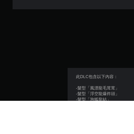
此DLC包含以下內容：
-髮型「風漂龍毛茸茸」
-髮型「浮空龍爆炸頭」
-髮型「泡狐龍結」
-髮型「搔鳥莫西干」
為主角換上特別的髮型！
※本組合包內的商品另設獨立
※購買後，重新啟動遊戲即可