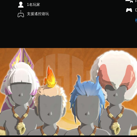
1名玩家
支援遙控遊玩