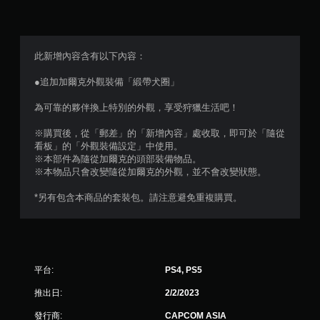
此新增內容含有以下內容：
●追加加爾克外觀裝備「緞帶犬圈」
為可靠的夥伴換上特別的外觀，享受狩獵生活吧！
※購買後，從「郵差」的「新增內容」處收取，即可於「隨從
看板」的「外觀裝備設定」中使用。
※本部件為隨從加爾克的頭部裝備物品。
※本物品只會改變隨從加爾克的外觀，並不會改變狀態。
*另有包含本商品的套裝包。請注意避免重複購買。
平台:
PS4, PS5
推出日:
2/2/2023
發行商:
CAPCOM ASIA