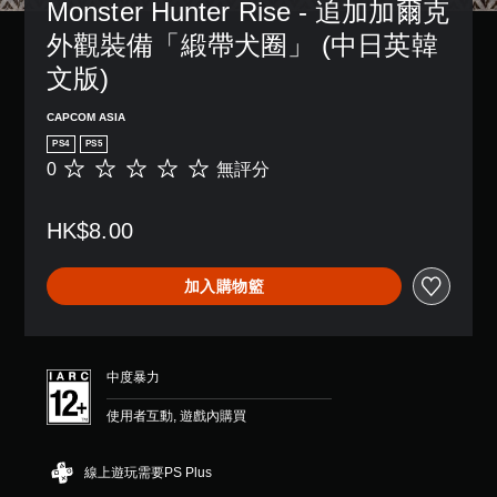
Monster Hunter Rise - 追加加爾克
外觀裝備「緞帶犬圈」 (中日英韓
文版)
CAPCOM ASIA
PS4
PS5
0
無評分
無
評
分
HK$8.00
加入購物籃
中度暴力
使用者互動, 遊戲內購買
線上遊玩需要PS Plus