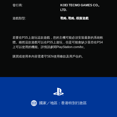
3
發行商:
KOEI TECMO GAMES CO.,
則
LTD.
遊戲類型:
戰略, 戰略, 模擬遊戲
評
分
若要在PS5上遊玩這款遊戲，您的主機可能必須安裝最新的系統軟
體。雖然這款遊戲可以在PS5上遊玩，但是可能會缺少某些在PS4
上可以使用的機能。詳情請參閱PlayStation.com/bc。
購買或使用本內容需遵守SEN使用條款及用戶合約。
國家／地區：香港特別行政區