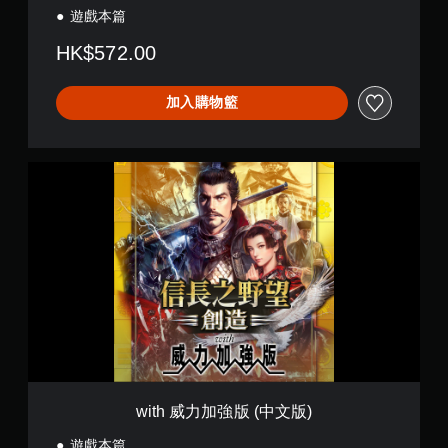
遊戲本篇
HK$572.00
加入購物籃
w
i
t
h
威
力
加
強
版
(
中
文
版
)
with 威力加強版 (中文版)
遊戲本篇