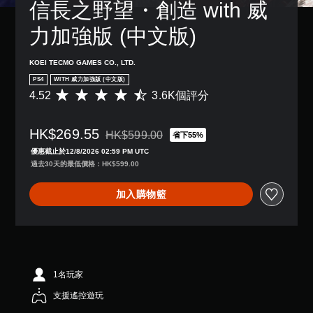
信長之野望・創造 with 威
力加強版 (中文版)
KOEI TECMO GAMES CO., LTD.
PS4
WITH 威力加強版 (中文版)
4.52
3.6K個評分
平
均
評
HK$269.55
分
HK$599.00
省下55%
折扣前原價為HK$599.00
為
優惠截止於12/8/2026 02:59 PM UTC
4
過去30天的最低價格：HK$599.00
.
5
加入購物籃
2
顆
星
（
滿
分
5
1名玩家
顆
支援遙控遊玩
星
）