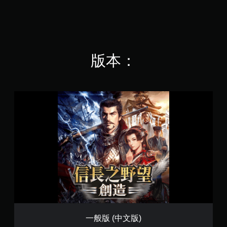
，
共
3
.
6
K
版本：
則
評
分
一
般
版
(
中
文
版
)
一般版 (中文版)