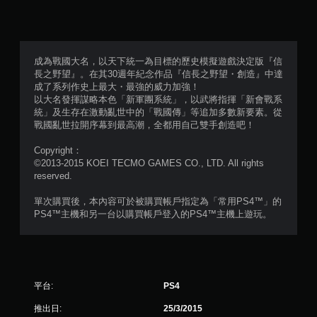
（
滿
分
成為戰國大名，以天下統一為目標的歷史模擬遊戲決定版『信
長之野望』。在其30週年紀念作品『信長之野望・創造』中達
5
成了系列作史上最大・最強的威力加強！
以大名發揮謀略本色「新軍團系統」，以武將指揮「新會戰系
顆
統」及生存在激動亂世中的「戰國傳」等追加多數新要素。從
戰國亂世拉開序幕到最高潮，全都用自己雙手創造吧！
星
Copyright：
）
©2013-2015 KOEI TECMO GAMES CO., LTD. All rights
reserved.
，
單次購買後，本內容可於被購買帳戶指定為「常用PS4™」的
共
PS4™主機和另一台以購買帳戶登入的PS4™主機上遊玩。
3
6
平台:
PS4
6
推出日:
25/3/2015