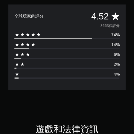
平
4.52
全球玩家的評分
均
3663個評分
74%
評
14%
分
6%
為
2%
4
4%
.
5
2
顆
星
遊戲和法律資訊