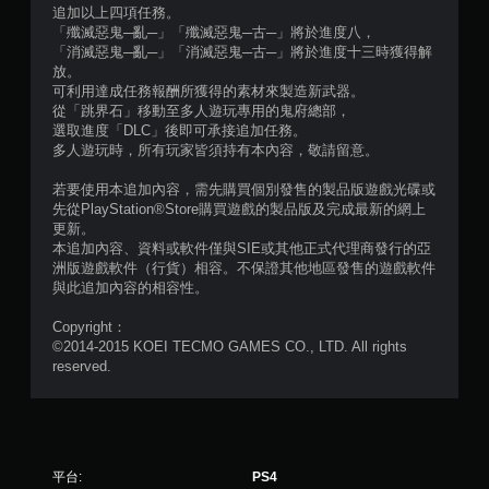
0
追加以上四項任務。
「殲滅惡鬼─亂─」「殲滅惡鬼─古─」將於進度八，
則
「消滅惡鬼─亂─」「消滅惡鬼─古─」將於進度十三時獲得解
放。
評
可利用達成任務報酬所獲得的素材來製造新武器。
從「跳界石」移動至多人遊玩專用的鬼府總部，
分
選取進度「DLC」後即可承接追加任務。
多人遊玩時，所有玩家皆須持有本內容，敬請留意。
若要使用本追加內容，需先購買個別發售的製品版遊戲光碟或
先從PlayStation®Store購買遊戲的製品版及完成最新的網上
更新。
本追加內容、資料或軟件僅與SIE或其他正式代理商發行的亞
洲版遊戲軟件（行貨）相容。不保證其他地區發售的遊戲軟件
與此追加內容的相容性。
Copyright：
©2014-2015 KOEI TECMO GAMES CO., LTD. All rights
reserved.
平台:
PS4