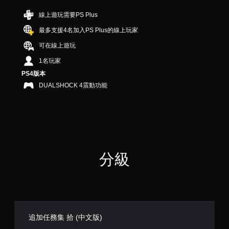
分
5
線上遊玩需要PS Plus
顆
最多支援4名加入PS Plus的線上玩家
星
）
可在線上遊玩
，
共
1名玩家
2
PS4版本
0
DUALSHOCK 4震動功能
則
評
分
分級
追加任務集 拾 (中文版)