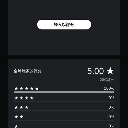
登入以評分
平
5.00
全球玩家的評分
均
20個評分
100%
評
0%
分
0%
為
0%
5
0%