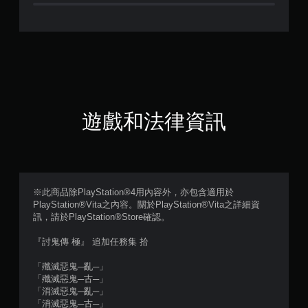
顆
星
（
滿
分
遊戲和法律資訊
5
顆
星
※此商品除PlayStation®4用內容外，亦包含適用於
PlayStation®Vita之內容。關於PlayStation®Vita之詳細資
）
訊，請於PlayStation®Store確認。
，
『討鬼傳 極』 追加任務集 拾
共
「殲滅惡鬼─亂─」
「殲滅惡鬼─古─」
2
「消滅惡鬼─亂─」
「消滅惡鬼─古─」