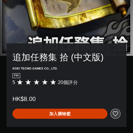
追加任務集 拾 (中文版)
KOEI TECMO GAMES CO., LTD.
PS4
5
20個評分
平
均
評
HK$8.00
分
為
5
加入購物籃
顆
星
（
滿