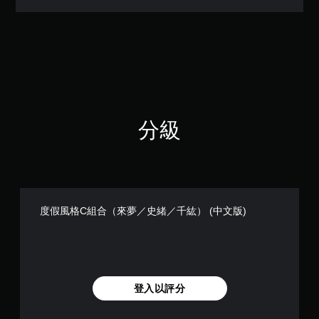
（
滿
分
5
顆
星
）
，
共
分級
5
則
評
分
度假風格C組合（來夢／史緒／千紘） (中文版)
登入以評分