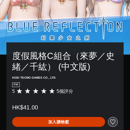
度假風格C組合（來夢／史
緒／千紘） (中文版)
KOEI TECMO GAMES CO., LTD.
PS4
5
5個評分
平
均
評
HK$41.00
分
為
5
加入購物籃
顆
星