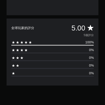
平
5.00
全球玩家的評分
均
5個評分
100%
評
0%
分
0%
為
0%
5
0%
顆
星
（