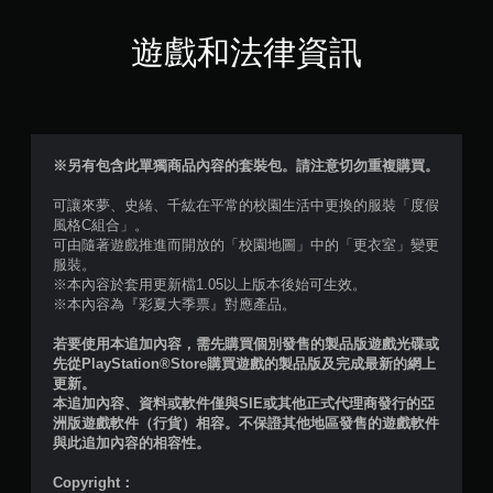
滿
分
遊戲和法律資訊
5
顆
星
※另有包含此單獨商品內容的套裝包。請注意切勿重複購買。
）
可讓來夢、史緒、千紘在平常的校園生活中更換的服裝「度假
風格C組合」。
，
可由隨著遊戲推進而開放的「校園地圖」中的「更衣室」變更
服裝。
共
※本內容於套用更新檔1.05以上版本後始可生效。
※本內容為『彩夏大季票』對應產品。
5
若要使用本追加內容，需先購買個別發售的製品版遊戲光碟或
則
先從PlayStation®Store購買遊戲的製品版及完成最新的網上
更新。
評
本追加內容、資料或軟件僅與SIE或其他正式代理商發行的亞
洲版遊戲軟件（行貨）相容。不保證其他地區發售的遊戲軟件
分
與此追加內容的相容性。
Copyright：