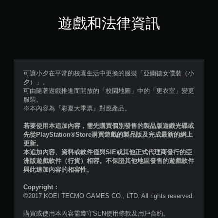
滿
分
遊戲和法律資訊
5
顆
星
可讓小夕在平常的校園生活中更換的服裝「亞蘭德女僕裝（小
夕）」。
）
可由隨著遊戲推進而開放的「校園地圖」中的「更衣室」變更
服裝。
，
※本內容為『彩夏大季票』對應產品。
共
若要使用本追加內容，需先購買個別發售的製品版遊戲光碟或
先從PlayStation®Store購買遊戲的製品版及完成最新的網上
1
更新。
本追加內容、資料或軟件僅與SIE或其他正式代理商發行的亞
2
洲版遊戲軟件（行貨）相容。不保證其他地區發售的遊戲軟件
與此追加內容的相容性。
則
Copyright：
評
©2017 KOEI TECMO GAMES CO., LTD. All rights reserved.
分
購買或使用本內容需遵守SEN使用條款及用戶合約。