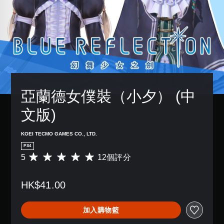
亞蘭德女僕裝（小夕） (中
文版)
KOEI TECMO GAMES CO., LTD.
PS4
5
12個評分
平
均
評
HK$41.00
分
為
5
加入購物籃
顆
星