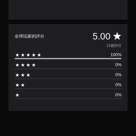
平
5.00
全球玩家的評分
均
12個評分
100%
評
0%
分
0%
為
0%
5
0%
顆
星
（