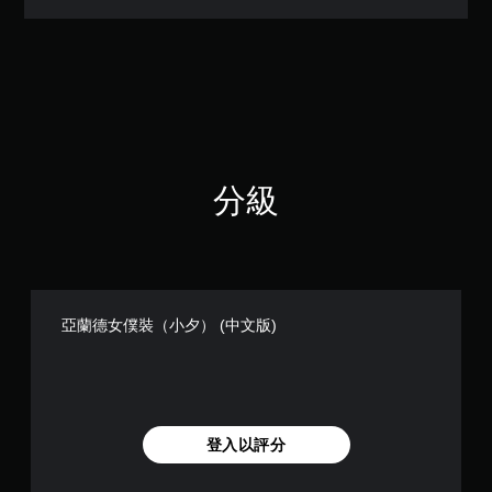
（
滿
分
5
顆
星
）
，
共
分級
1
2
則
評
分
亞蘭德女僕裝（小夕） (中文版)
登入以評分