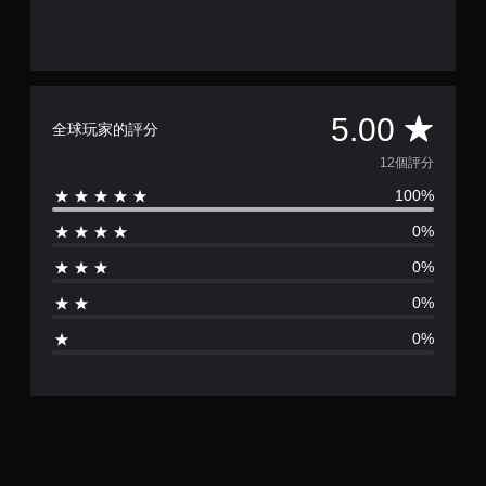
平
5.00
全球玩家的評分
均
12個評分
100%
評
0%
分
0%
為
0%
5
0%
顆
星
（