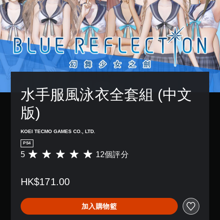
水手服風泳衣全套組 (中文
版)
KOEI TECMO GAMES CO., LTD.
PS4
5
12個評分
平
均
評
HK$171.00
分
為
5
加入購物籃
顆
星