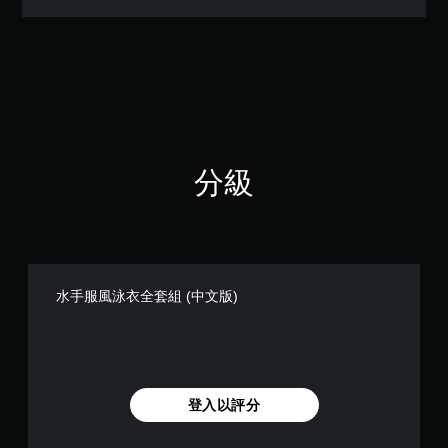
（
滿
分
5
顆
星
）
，
共
分級
1
2
則
評
分
水手服風泳衣全套組 (中文版)
登入以評分