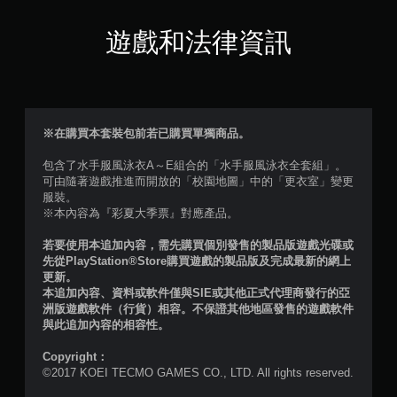
滿
分
遊戲和法律資訊
5
顆
星
※在購買本套裝包前若已購買單獨商品。
）
包含了水手服風泳衣A～E組合的「水手服風泳衣全套組」。
可由隨著遊戲推進而開放的「校園地圖」中的「更衣室」變更
，
服裝。
※本內容為『彩夏大季票』對應產品。
共
若要使用本追加內容，需先購買個別發售的製品版遊戲光碟或
1
先從PlayStation®Store購買遊戲的製品版及完成最新的網上
更新。
2
本追加內容、資料或軟件僅與SIE或其他正式代理商發行的亞
洲版遊戲軟件（行貨）相容。不保證其他地區發售的遊戲軟件
則
與此追加內容的相容性。
評
Copyright：
©2017 KOEI TECMO GAMES CO., LTD. All rights reserved.
分