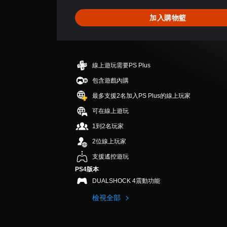
為
4
加入購物籃
.
6
8
顆
星
線上遊玩需要PS Plus
（
滿
包含遊戲內購
分
最多支援2名加入PS Plus的線上玩家
5
顆
可在線上遊玩
星
1到2名玩家
）
，
2位線上玩家
共
4
支援遙控遊玩
4
PS4版本
則
DUALSHOCK 4震動功能
評
分
檢視全部