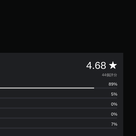
平
4.68
均
44個評分
89%
評
5%
分
0%
為
0%
7%
4