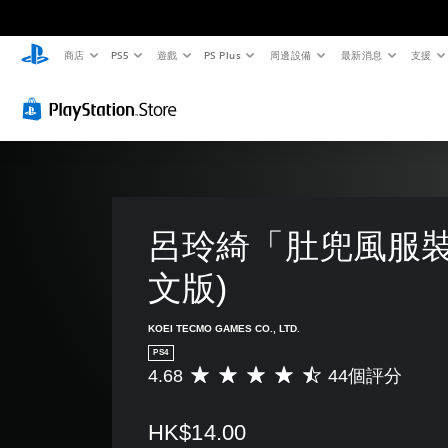
商店
PS5
遊戲
PS Plus
周邊設備
最新消息
支援
呂玲綺「肚兜風服裝
文版)
KOEI TECMO GAMES CO., LTD.
PS4
4.68
44個評分
平
均
評
HK$14.00
分