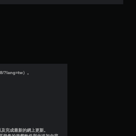
.
6
8
顆
星
（
/?lang=tw）。
滿
分
5
顆
星
品版及完成最新的網上更新。