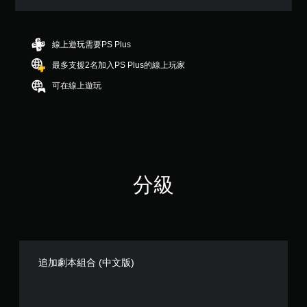
星
（
滿
分
線上遊玩需要PS Plus
5
最多支援2名加入PS Plus的線上玩家
顆
星
可在線上遊玩
）
，
共
1
4
則
評
分級
分
追加劇本組合 (中文版)