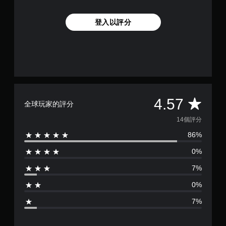
登入以評分
平
4.57
全球玩家的評分
均
14個評分
86%
評
0%
分
7%
為
0%
4
7%
.