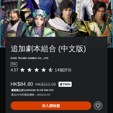
追加劇本組合 (中文版)
KOEI TECMO GAMES CO., LTD.
PS4
4.57
14個評分
平
均
評
HK$84.80
分
HK$212.00
省下60%
折扣前原價為HK$212.00
為
優惠截止於12/8/2026 02:59 PM UTC
4
過去30天的最低價格：HK$212.00
.
5
加入購物籃
7
顆