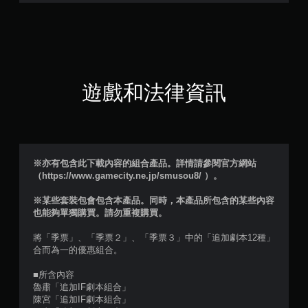
5
7
顆
星
遊戲和法律資訊
（
滿
分
※亦有包含此下載內容的組合產品。詳情請參閱官方網站
（https://www.gamecity.ne.jp/smusou8/ ）。
5
※某些套裝包會包含本產品。同時，本產品所包含的某些內容
顆
也能夠單獨購買。請勿重複購買。
星
將「季票」、「季票２」、「季票３」中的「追加劇本12種」
合而為一的優惠組合。
）
■所含內容
，
魯肅「追加IF劇本組合」
陳宮「追加IF劇本組合」