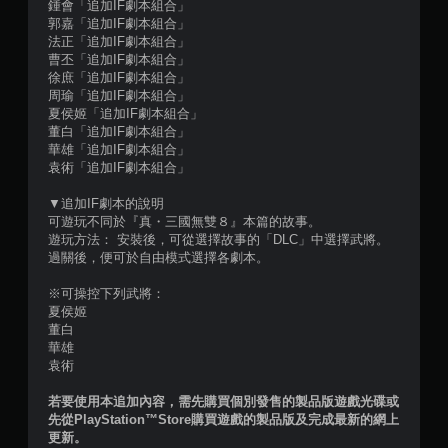
共
鍾會「追加IF劇本組合」
郭嘉「追加IF劇本組合」
1
法正「追加IF劇本組合」
曹丕「追加IF劇本組合」
4
徐庶「追加IF劇本組合」
周瑜「追加IF劇本組合」
則
夏侯姬「追加IF劇本組合」
董白「追加IF劇本組合」
華雄「追加IF劇本組合」
評
袁術「追加IF劇本組合」
分
▼追加IF劇本的說明
可遊玩不同於『真・三國無雙８』本篇的故事。
遊玩方法： 安裝後，可從選擇故事的「DLC」中選擇武將。
過關後，便可於自由模式選擇各劇本。
※可操控下列武將：
夏侯姬
董白
華雄
袁術
若要使用本追加內容，需先購買個別發售的製品版遊戲光碟或
先從PlayStation™Store購買遊戲的製品版及完成最新的網上
更新。