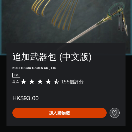
追加武器包 (中文版)
KOEI TECMO GAMES CO., LTD.
PS4
4.4
155個評分
平
均
評
HK$93.00
分
為
4
加入購物籃
.
4
顆
星