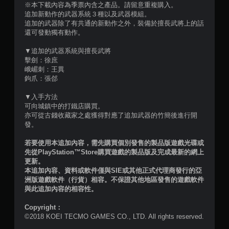
※本下載內容為季票內含之產品。請留意重複購入。
星
追加新動作的武器系統３種以及武器模組。
追加的武器除了有共通的新動作之外，裝備於擅長武將上的話
）
還可發動獨有動作。
，
▼追加的武器系統與擅長武將
擊劍：徐庶
共
峨嵋刺：王異
鉤爪：張郃
1
▼入手方法
5
可向城鎮中的打鐵店購買。
亦可從古錢收藏家之處獲得對應了追加武器的竹簡後進行開
5
發。
則
若要使用本追加內容，需先購買個別發售的製品版遊戲光碟或
先從PlayStation™Store購買遊戲的製品版及完成最新的網上
更新。
評
本追加內容、資料或軟件僅與SIE或其他正式代理商發行的亞
洲版遊戲軟件（行貨）相容。不保證其他地區發售的遊戲軟件
分
與此追加內容的相容性。
Copyright：
©2018 KOEI TECMO GAMES CO., LTD. All rights reserved.