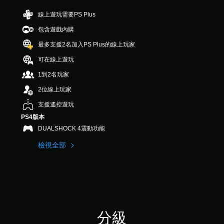
（
滿
線上遊玩需要PS Plus
分
包含遊戲內購
5
顆
最多支援2名加入PS Plus的線上玩家
星
）
可在線上遊玩
，
1到2名玩家
共
1
2位線上玩家
5
5
支援遙控遊玩
則
PS4版本
評
DUALSHOCK 4震動功能
分
檢視全部
分級