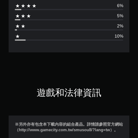
6%
分
5%
為
2%
4
10%
.
4
顆
星
（
遊戲和法律資訊
滿
分
5
※另外亦有包含本下載內容的組合產品。詳情請參照官方網站
（http://www.gamecity.com.tw/smusou8/?lang=tw）。
顆