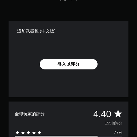
追加武器包 (中文版)
登入以評分
平
4.40
全球玩家的評分
均
155個評分
77%
評