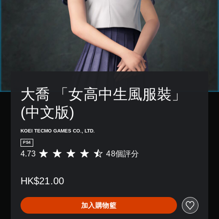
大喬 「女高中生風服裝」 
(中文版)
KOEI TECMO GAMES CO., LTD.
PS4
4.73
48個評分
平
均
評
HK$21.00
分
為
4
加入購物籃
.
7