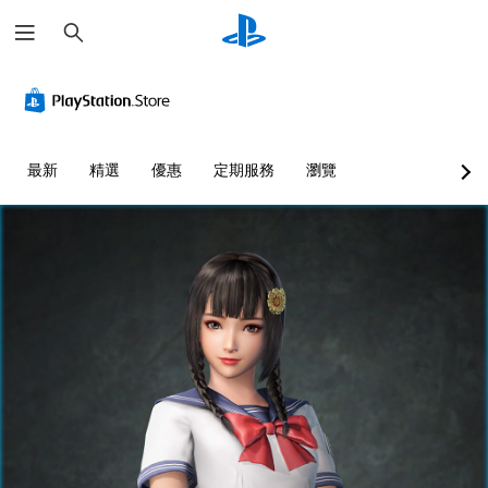
搜
尋
最新
精選
優惠
定期服務
瀏覽