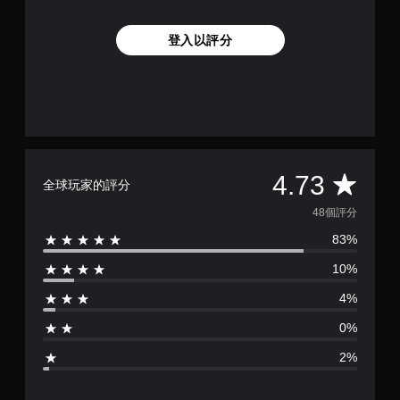
登入以評分
平
4.73
全球玩家的評分
均
48個評分
83%
評
10%
分
4%
為
0%
4
2%
.