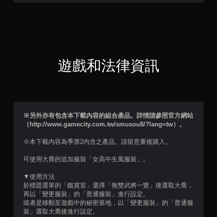
7
3
顆
星
遊戲和法律資訊
（
滿
分
※另外亦有包含本下載內容的組合產品。詳情請參照官方網站
（http://www.gamecity.com.tw/smusou8/?lang=tw）。
5
※本下載內容為季票2內含之產品。請留意重複購入。
顆
可使用大喬的追加服裝「女高中生風服裝」。
星
▼使用方法
）
於標題選單的「鑑賞室」選擇「無雙武將一覽」後選取大喬，
再以「變更服裝」的「普通服裝」進行設定。
，
或者是移動至遊戲中的秘密基地，以「變更服裝」的「普通服
裝」選取大喬後進行設定。