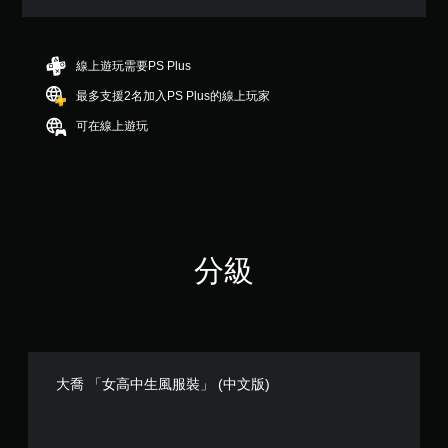
3
顆
星
（
線上遊玩需要PS Plus
滿
最多支援2名加入PS Plus的線上玩家
分
5
可在線上遊玩
顆
星
）
，
共
4
8
分級
則
評
分
大喬 「女高中生風服裝」 (中文版)