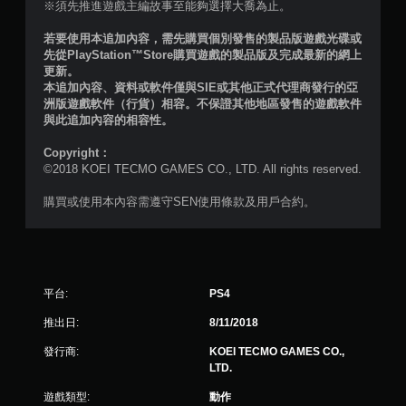
共
※須先推進遊戲主編故事至能夠選擇大喬為止。
4
若要使用本追加內容，需先購買個別發售的製品版遊戲光碟或
先從PlayStation™Store購買遊戲的製品版及完成最新的網上
8
更新。
本追加內容、資料或軟件僅與SIE或其他正式代理商發行的亞
則
洲版遊戲軟件（行貨）相容。不保證其他地區發售的遊戲軟件
與此追加內容的相容性。
評
Copyright：
©2018 KOEI TECMO GAMES CO., LTD. All rights reserved.
分
購買或使用本內容需遵守SEN使用條款及用戶合約。
平台:
PS4
推出日:
8/11/2018
發行商:
KOEI TECMO GAMES CO.,
LTD.
遊戲類型:
動作