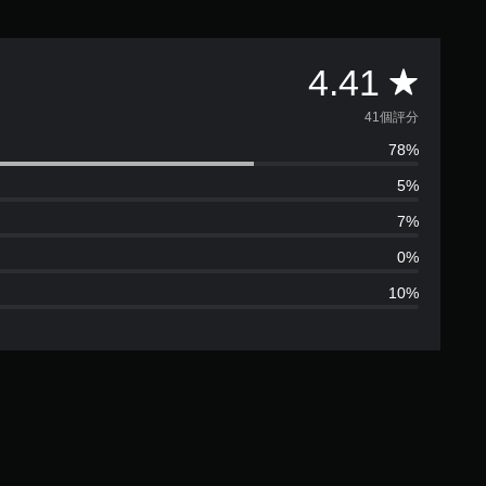
平
4.41
均
41個評分
78%
評
5%
分
7%
為
0%
10%
4
.
4
1