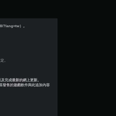
顆
星
（
/?lang=tw）。
滿
分
5
設定。
顆
星
品版及完成最新的網上更新。
地區發售的遊戲軟件與此追加內容
）
，
共