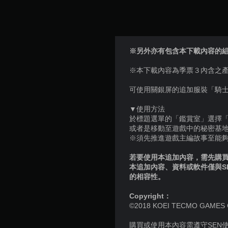
※另外亦有包含本下載內容的組合產品。
※本下載內容為季票３內含之
可使用關銀屏的追加服裝「騎
▼使用方法
於標題選單的「鑑賞室」選擇
或者是移動至遊戲中的秘密基
※須先推進遊戲主編故事至能
若要使用本追加內容，需先購買個
本追加內容、資料或軟件僅與S
的相容性。
Copyright：
©2018 KOEI TECMO GAMES CO.,
購買或使用本內容需遵守SEN