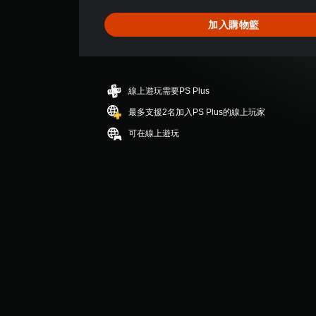
為
4
加入購物籃
.
4
1
顆
星
線上遊玩需要PS Plus
（
滿
最多支援2名加入PS Plus的線上玩家
分
可在線上遊玩
5
顆
星
）
，
共
4
1
則
評
分