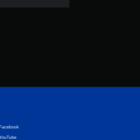
4
1
則
評
分
Facebook
YouTube