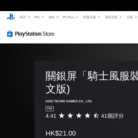
商店
PS5
遊戲
PS Plus
周邊設備
最新消息
支援
關銀屏「騎士風服裝
文版)
KOEI TECMO GAMES CO., LTD.
PS4
4.41
41個評分
平
均
評
HK$21.00
分