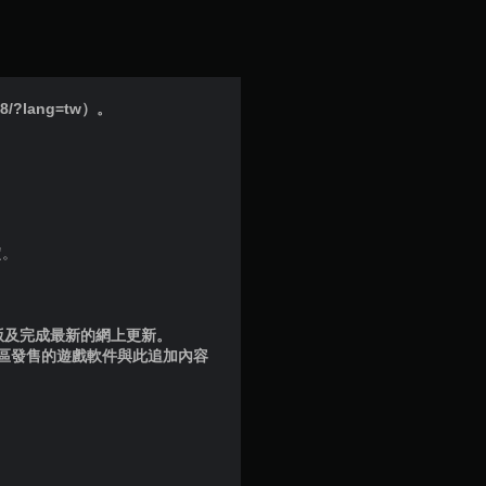
顆
星
（
/?lang=tw）。
滿
分
5
定。
顆
星
品版及完成最新的網上更新。
地區發售的遊戲軟件與此追加內容
）
，
共