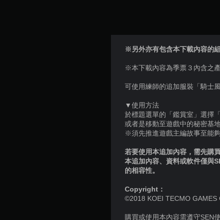
※另外亦有包含本下載內容的組合產品。
※本下載內容為季票３內含之
可使用練師的追加服裝「騎士
▼使用方法
於標題選單的「鑑賞室」選擇
或者是移動至遊戲中的秘密基
※須先推進遊戲主編故事至能
若要使用本追加內容，需先購買個
本追加內容、資料或軟件僅與S
的相容性。
Copyright：
©2018 KOEI TECMO GAMES CO.,
購買或使用本內容需遵守SEN