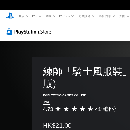
商店
PS5
遊戲
PS Plus
周邊設備
最新消息
支援
練師「騎士風服裝」
版)
KOEI TECMO GAMES CO., LTD.
PS4
4.73
41個評分
平
均
評
HK$21.00
分