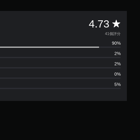
平
4.73
均
41個評分
90%
評
2%
分
2%
為
0%
5%
4
.
7
3