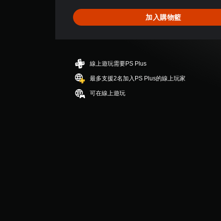
為
4
加入購物籃
.
7
3
顆
星
線上遊玩需要PS Plus
（
滿
最多支援2名加入PS Plus的線上玩家
分
可在線上遊玩
5
顆
星
）
，
共
4
1
則
評
分