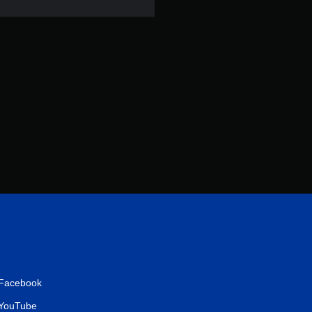
4
1
則
評
分
Facebook
YouTube