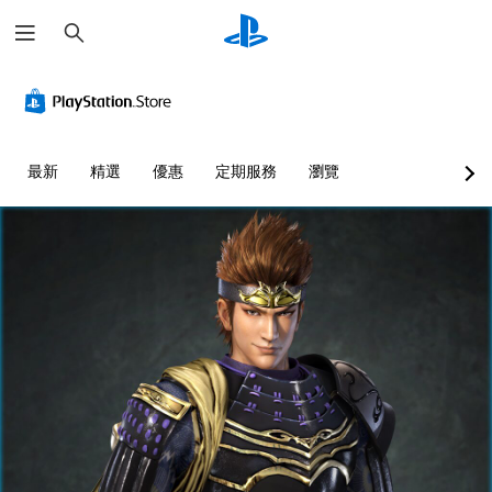
搜
尋
最新
精選
優惠
定期服務
瀏覽