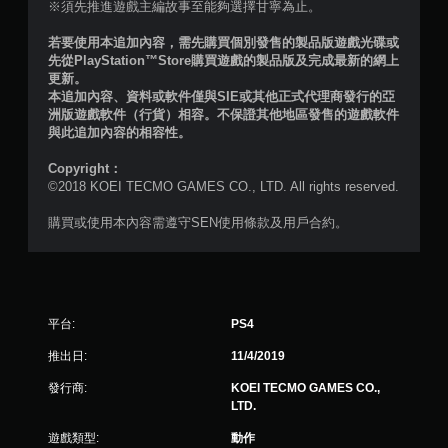
共
※須先推進遊戲主編故事至能夠選擇甘寧為止。
3
若要使用本追加內容，需先購買個別發售的製品版遊戲光碟或
先從PlayStation™Store購買遊戲的製品版及完成最新的網上
3
更新。
本追加內容、資料或軟件僅與SIE或其他正式代理商發行的亞
則
洲版遊戲軟件（行貨）相容。不保證其他地區發售的遊戲軟件
與此追加內容的相容性。
評
Copyright：
©2018 KOEI TECMO GAMES CO., LTD. All rights reserved.
分
購買或使用本內容需遵守SEN使用條款及用戶合約。
平台:
PS4
推出日:
11/4/2019
發行商:
KOEI TECMO GAMES CO.,
LTD.
遊戲類型:
動作