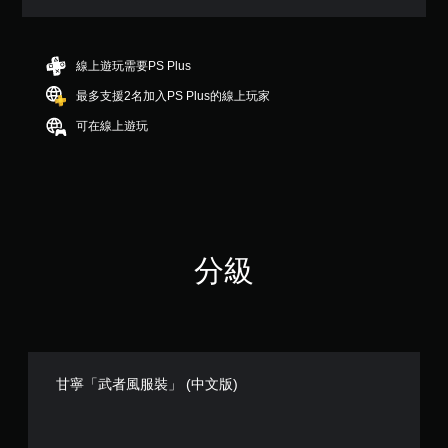
3
顆
星
（
線上遊玩需要PS Plus
滿
最多支援2名加入PS Plus的線上玩家
分
5
可在線上遊玩
顆
星
）
，
共
3
3
分級
則
評
分
甘寧「武者風服裝」 (中文版)