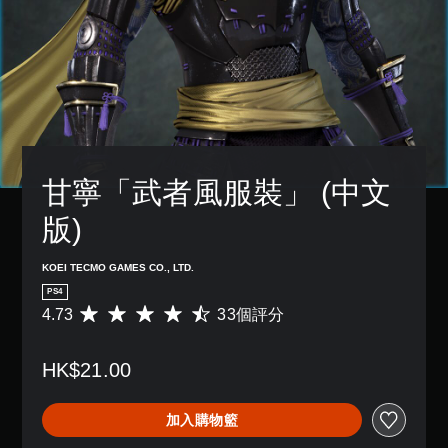
甘寧「武者風服裝」 (中文
版)
KOEI TECMO GAMES CO., LTD.
PS4
4.73
33個評分
平
均
評
HK$21.00
分
為
4
加入購物籃
.
7