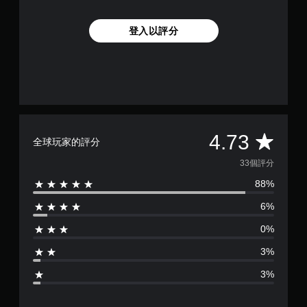
登入以評分
平
4.73
全球玩家的評分
均
33個評分
88%
評
6%
分
0%
為
3%
4
3%
.