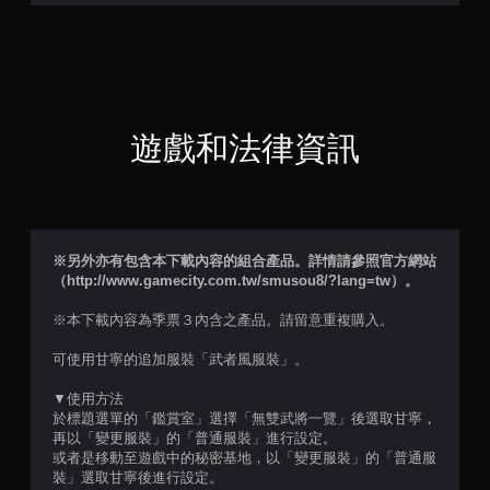
7
3
顆
星
遊戲和法律資訊
（
滿
分
※另外亦有包含本下載內容的組合產品。詳情請參照官方網站
（http://www.gamecity.com.tw/smusou8/?lang=tw）。
5
※本下載內容為季票３內含之產品。請留意重複購入。
顆
可使用甘寧的追加服裝「武者風服裝」。
星
▼使用方法
）
於標題選單的「鑑賞室」選擇「無雙武將一覽」後選取甘寧，
再以「變更服裝」的「普通服裝」進行設定。
，
或者是移動至遊戲中的秘密基地，以「變更服裝」的「普通服
裝」選取甘寧後進行設定。