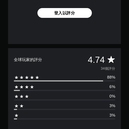
登入以評分
平
4.74
全球玩家的評分
均
34個評分
88%
評
6%
分
0%
為
3%
4
3%
.