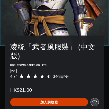
凌統「武者風服裝」 (中文
版)
KOEI TECMO GAMES CO., LTD.
PS4
4.74
34個評分
平
均
評
HK$21.00
分
為
4
加入購物籃
.
7