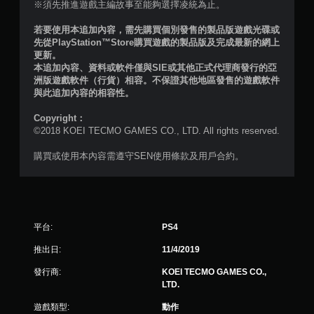
共
※須先推進遊戲主編故事至能夠選擇凌統為止。
3
若要使用本追加內容，需先購買個別發售的製品版遊戲光碟或
先從PlayStation™Store購買遊戲的製品版及完成最新的網上
4
更新。
本追加內容、資料或軟件僅與SIE或其他正式代理商發行的亞
則
洲版遊戲軟件（行貨）相容。不保證其他地區發售的遊戲軟件
與此追加內容的相容性。
評
Copyright：
©2018 KOEI TECMO GAMES CO., LTD. All rights reserved.
分
購買或使用本內容需遵守SEN使用條款及用戶合約。
平台:
PS4
推出日:
11/4/2019
發行商:
KOEI TECMO GAMES CO.,
LTD.
遊戲類型:
動作