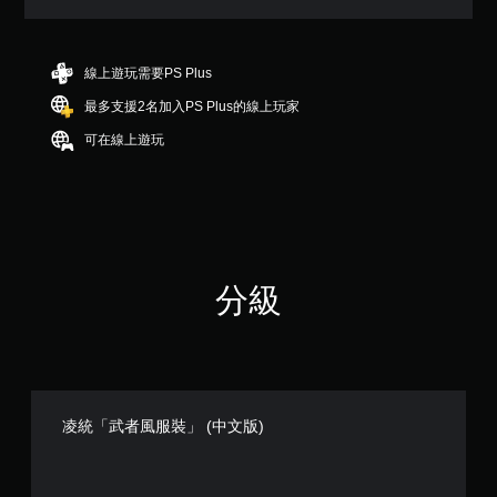
4
顆
星
（
線上遊玩需要PS Plus
滿
最多支援2名加入PS Plus的線上玩家
分
5
可在線上遊玩
顆
星
）
，
共
3
4
分級
則
評
分
凌統「武者風服裝」 (中文版)