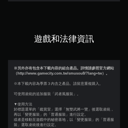
7
4
顆
星
遊戲和法律資訊
（
滿
分
※另外亦有包含本下載內容的組合產品。詳情請參照官方網站
（http://www.gamecity.com.tw/smusou8/?lang=tw）。
5
※本下載內容為季票３內含之產品。請留意重複購入。
顆
可使用凌統的追加服裝「武者風服裝」。
星
▼使用方法
）
於標題選單的「鑑賞室」選擇「無雙武將一覽」後選取凌統，
再以「變更服裝」的「普通服裝」進行設定。
，
或者是移動至遊戲中的秘密基地，以「變更服裝」的「普通服
裝」選取凌統後進行設定。