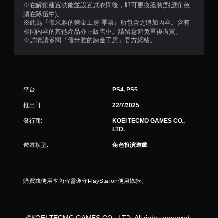
※在解鎖建置功能並設置試衣間後，即可更換服裝(對應角色
須在隊伍中)。
※此為『優米雅的鍊金工房 季票』所包含之追加內容。含有
相同內容的其他產品亦正販售中。請留意避免重複購買。
※詳情請參閱『優米雅的鍊金工房』官方網站。
平台:
PS4, PS5
推出日:
22/7/2025
發行商:
KOEI TECMO GAMES CO.,
LTD.
遊戲類型:
角色扮演遊戲
購買或使用本內容需遵守PlayStation使用條款。
©KOEI TECMO GAMES CO., LTD. All rights reserved.