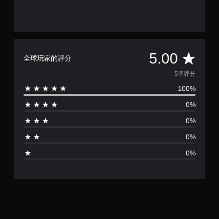
。
手
動
保
平
5.00
存
全球玩家的評分
資
均
5個評分
料
100%
評
您
可
0%
分
以
手
0%
動
為
建
0%
立
5
保
0%
存
顆
點
，
星
以
回
（
到
上