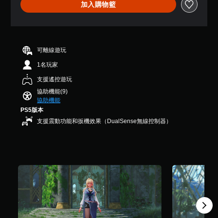
開
可
加入購物籃
顆
啟
隨
星
時
自
（
查
適
滿
看
性
分
遊
扳
5
可離線遊玩
玩
機
顆
過
1名玩家
星
效
程
）
果
支援遙控遊玩
的
，
即
教
協助機能(9)
共
可
學
協助機能
5
資
遊
PS5版本
則
訊
玩
評
支援震動功能和扳機效果（DualSense無線控制器）
。
分
您
可
暫
以
在
停
不
遊
開
戲
啟
您
扳
可
機
在
自
遊
適