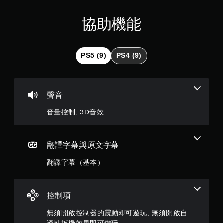
滿
次
離
分
協助機能
開
的
5
遊
戲
顆
PS5 (9)
PS4 (9)
畫
面
星
。
）
聲音
，
音量控制, 3D音效
共
5
翻譯字幕與原文字幕
翻譯字幕（基本）
則
評
控制項
分
無須開啟控制器的震動即可遊玩, 無須開啟自
適性扳機效果即可遊玩