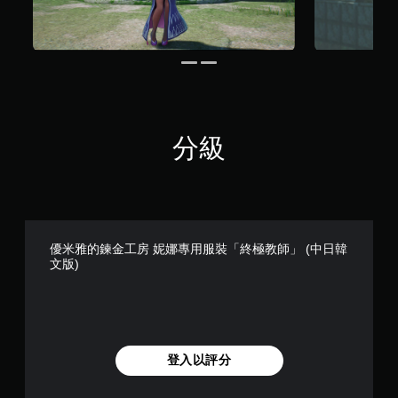
玩
應
過
阻
程
力
或
的
動
情
畫
況
播
下
放
，
期
分級
遊
間
玩
，
遊
隨
戲
時
。
暫
停
優米雅的鍊金工房 妮娜專用服裝「終極教師」 (中日韓
遊
文版)
戲
（
僅
限
離
線
登入以評分
遊
玩
）