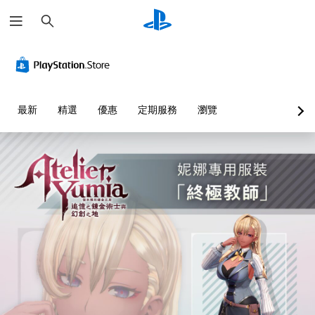
搜
尋
音
翻
無
可
量
譯
須
調
控
字
開
整
制
幕
啟
困
（
控
難
您
最新
精選
優惠
定期服務
瀏覽
基
制
度
可
本
器
（
將
單
）
的
基
一
震
本
遊
聲
動
）
戲
音
即
中
您
的
的
可
可
音
翻
遊
以
量
譯
玩
透
調
字
過
低
您
幕
選
和
可
僅
擇
靜
以
限
另
音
在
於
一
。
不
主
個
開
要
預