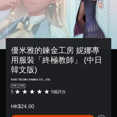
啟
故
3
設
控
事
D
的
制
和
困
音
器
主
難
效
震
要
度
動
您
角
，
/
可
色
來
觸
以
。
減
覺
設
少
回
定
遊
饋
優米雅的鍊金工房 妮娜專
聲
戲
的
音
的
情
用服裝「終極教師」 (中日
輸
整
況
出
體
下
韓文版)
，
挑
，
以
戰
遊
便
。
KOEI TECMO GAMES CO., LTD.
玩
享
遊
受
PS4
PS5
戲
教
環
5
5個評分
平
。
繞
學
均
音
提
評
效
HK$24.00
醒
分
無
。
為
須
您
5