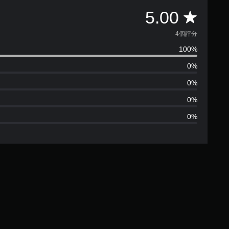
平
5.00
均
4個評分
100%
評
0%
分
0%
為
0%
0%
5
顆
星
（
滿