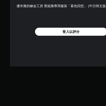
啟
您
優米雅的鍊金工房 蕾妮雅專用服裝「暮色回想」 (中日韓文版
扳
可
機
在
自
遊
適
玩
應
過
阻
程
登入以評分
力
或
的
動
情
畫
況
播
下
放
，
期
遊
間
玩
，
遊
隨
戲
時
。
暫
停
遊
戲
（
僅