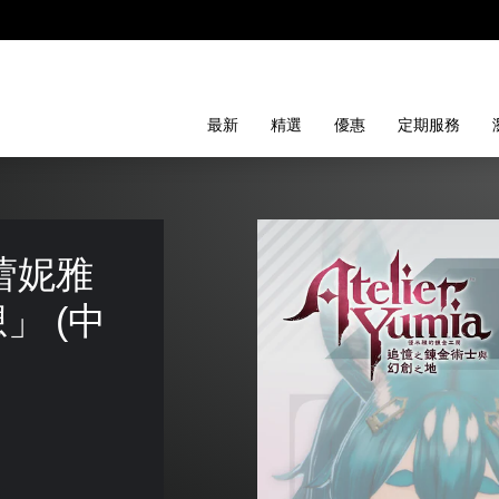
最新
精選
優惠
定期服務
蕾妮雅
」 (中