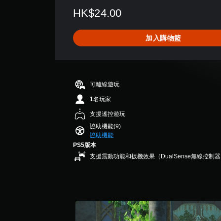
個
評
開
要
HK$24.00
預
分
3
啟
故
設
為
控
D
事
的
5
制
和
加入購物籃
音
困
顆
器
主
效
難
星
震
要
度
（
您
動
角
，
滿
可
/
色
來
分
以
觸
。
可離線遊玩
減
5
設
覺
少
顆
1名玩家
定
回
遊
星
聲
饋
支援遙控遊玩
戲
）
音
的
的
，
協助機能(9)
輸
情
整
協助機能
共
出
況
體
4
PS5版本
，
下
挑
則
支援震動功能和扳機效果（DualSense無線控制
以
，
戰
評
便
遊
。
分
享
玩
受
遊
環
教
戲
繞
。
學
音
提