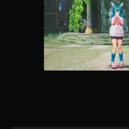
效
醒
無
。
須
您
開
可
隨
啟
時
自
查
適
看
性
遊
扳
玩
機
過
程
效
的
果
教
即
學
可
資
遊
訊
玩
。
您
可
暫
以
停
在
遊
不
戲
開