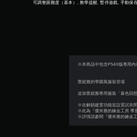
可調整困難度（基本）, 教學提醒, 暫停遊戲, 手動保
存
點
，
以
回
到
上
次
離
開
的
※本商品中包含PS4®版專用內
遊
戲
畫
蕾妮雅的學園風服裝登場
面
。
追加蕾妮雅專用服裝「暮色回想
※在解鎖建置功能並設置試衣間
※此為『優米雅的鍊金工房 季
※詳情請參閱『優米雅的鍊金