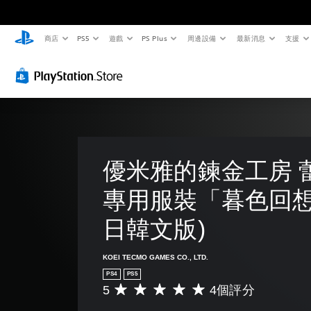
商店
PS5
遊戲
PS Plus
周邊設備
最新消息
支援
音
翻
無
可
量
譯
須
調
控
字
開
整
制
幕
啟
困
（
控
難
您
基
制
度
可
將
本
器
（
單
）
的
基
一
震
本
優米雅的鍊金工房 
遊
聲
動
）
戲
音
中
即
專用服裝「暮色回想
您
的
的
可
可
音
翻
日韓文版)
遊
以
量
譯
透
調
玩
字
過
低
您
幕
KOEI TECMO GAMES CO., LTD.
選
和
可
僅
擇
靜
PS4
PS5
以
限
另
5
4個評分
音
平
在
於
一
。
均
不
主