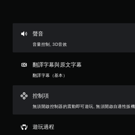
限
離
線
遊
玩
）
聲音
。
音量控制, 3D音效
手
動
保
翻譯字幕與原文字幕
存
翻譯字幕（基本）
資
料
您
控制項
可
以
無須開啟控制器的震動即可遊玩, 無須開啟自適性扳
手
動
建
遊玩過程
立
保