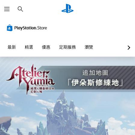
搜
尋
音
翻
無
可
量
譯
須
調
控
字
開
整
制
幕
啟
困
（
控
難
您
最新
精選
優惠
定期服務
瀏覽
基
制
度
可
本
器
（
將
單
）
的
基
一
震
本
遊
聲
動
）
戲
音
即
中
您
的
的
可
可
音
翻
遊
以
量
譯
玩
透
調
字
過
低
您
幕
選
和
可
僅
擇
靜
以
限
另
音
在
於
一
。
不
主
個
開
要
預