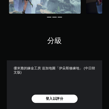
玩
應
過
阻
程
力
或
的
動
情
畫
況
播
下
放
，
期
分級
遊
間
玩
，
遊
隨
戲
時
。
暫
停
優米雅的鍊金工房 追加地圖「伊朵斯修練地」 (中日韓
遊
文版)
戲
（
僅
限
離
線
登入以評分
遊
玩
）