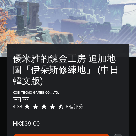
啟
故
3
設
控
事
D
的
制
和
困
音
器
主
難
效
震
要
度
動
您
角
，
/
可
色
來
觸
以
。
減
覺
設
少
回
定
遊
饋
優米雅的鍊金工房 追加地
聲
戲
的
音
的
情
圖「伊朵斯修練地」 (中日
輸
整
況
出
體
下
韓文版)
，
挑
，
以
戰
遊
便
。
KOEI TECMO GAMES CO., LTD.
玩
享
遊
受
PS4
PS5
戲
教
環
4.38
8個評分
平
。
繞
學
均
音
提
評
效
HK$39.00
醒
分
無
。
為
須
您
4