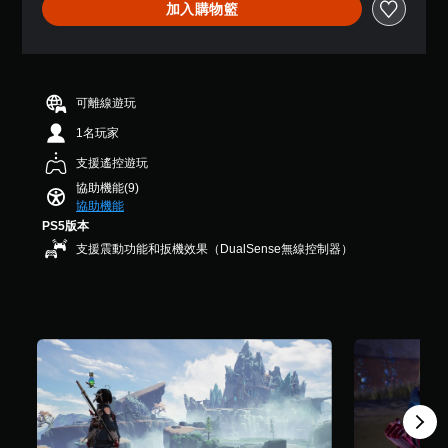
開
可
加入購物籃
.
啟
隨
3
時
自
8
查
適
顆
看
性
星
遊
扳
（
可離線遊玩
玩
機
滿
過
1名玩家
分
效
程
5
果
支援遙控遊玩
的
顆
即
教
協助機能(9)
星
可
學
協助機能
）
資
遊
PS5版本
，
訊
玩
共
支援震動功能和扳機效果（DualSense無線控制器）
。
8
您
則
可
暫
評
以
分
在
停
不
遊
開
戲
啟
您
扳
可
機
在
自
遊
適