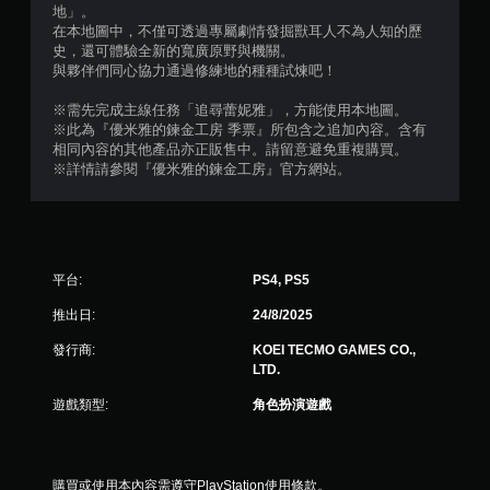
地」。
在本地圖中，不僅可透過專屬劇情發掘獸耳人不為人知的歷
史，還可體驗全新的寬廣原野與機關。
與夥伴們同心協力通過修練地的種種試煉吧！
※需先完成主線任務「追尋蕾妮雅」，方能使用本地圖。
※此為『優米雅的鍊金工房 季票』所包含之追加內容。含有
相同內容的其他產品亦正販售中。請留意避免重複購買。
※詳情請參閱『優米雅的鍊金工房』官方網站。
平台:
PS4, PS5
推出日:
24/8/2025
發行商:
KOEI TECMO GAMES CO.,
LTD.
遊戲類型:
角色扮演遊戲
購買或使用本內容需遵守PlayStation使用條款。