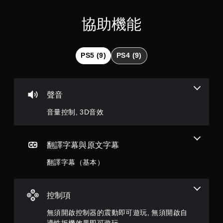
顆
次
離
星
協助機能
開
的
（
遊
戲
滿
PS5 (9)
PS4 (9)
畫
面
分
。
5
聲音
顆
音量控制, 3D音效
星
）
翻譯字幕與原文字幕
翻譯字幕（基本）
，
共
控制項
8
無須開啟控制器的震動即可遊玩, 無須開啟自
則
適性扳機效果即可遊玩