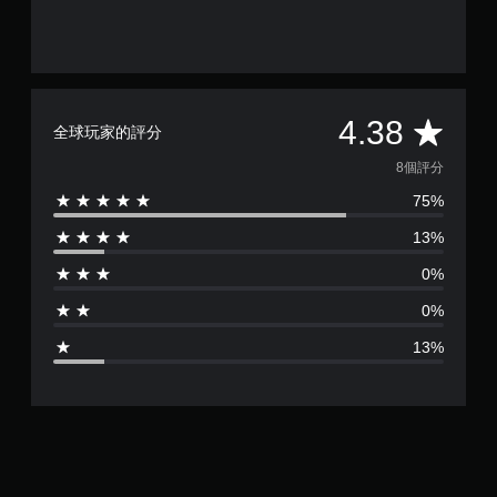
。
手
動
保
平
4.38
存
全球玩家的評分
資
均
8個評分
料
75%
評
您
可
13%
分
以
手
0%
動
為
建
0%
立
4
保
13%
存
.
點
，
3
以
回
8
到
上