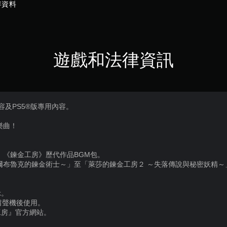
存資料
遊戲和法律資訊
容及PS5®版專用內容。
樂曲！
，《鍊金工房》歷代作品BGM包。
爾布魯克的鍊金術士～」至「萊莎的鍊金工房２ ～失落傳說與秘密妖精～」
示。
留聲機後使用。
工房』官方網站。