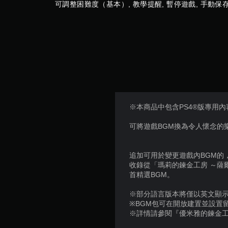
可調整困難度（基本）, 教學提醒, 暫停遊戲, 手動保
存
點
，
以
回
到
上
次
離
開
的
※本商品中包含PS4®版專用內
遊
戲
可將遊戲BGM換為令人懷念的
畫
面
。
追加可用於變更遊戲內BGM的
收錄從「瑪莉的鍊金工房 ～薩
首精選BGM。
※部分語言版本將僅以英文顯
※BGM包可在開放建置並設置
※詳情請參閱『優米雅的鍊金