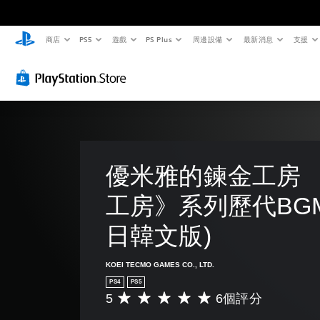
商店
PS5
遊戲
PS Plus
周邊設備
最新消息
支援
音
翻
無
可
量
譯
須
調
控
字
開
整
制
幕
啟
困
（
控
難
您
基
制
度
可
將
本
器
（
單
）
的
基
一
震
本
優米雅的鍊金工房 
遊
聲
動
）
戲
音
中
即
工房》系列歷代BGM
您
的
的
可
可
音
翻
日韓文版)
遊
以
量
譯
透
調
玩
字
過
低
您
幕
KOEI TECMO GAMES CO., LTD.
選
和
可
僅
擇
靜
PS4
PS5
以
限
另
5
6個評分
音
平
在
於
一
。
均
不
主