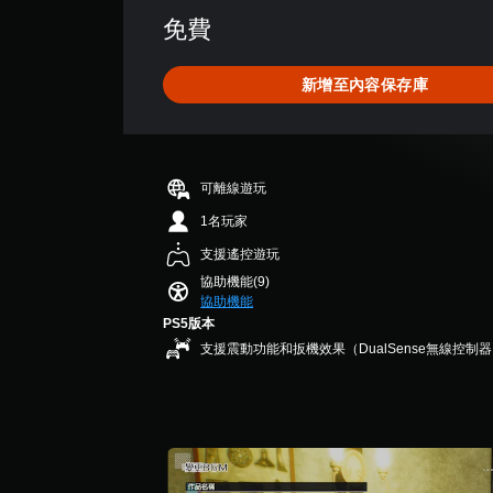
個
評
開
要
免費
預
分
3
啟
故
設
為
控
D
事
的
5
制
和
新增至內容保存庫
音
困
顆
器
主
效
難
星
震
要
度
（
您
動
角
，
滿
可
/
色
來
分
以
觸
。
可離線遊玩
減
5
設
覺
少
顆
1名玩家
定
回
遊
星
聲
饋
支援遙控遊玩
戲
）
音
的
的
，
協助機能(9)
輸
情
整
協助機能
共
出
況
體
6
PS5版本
，
下
挑
則
支援震動功能和扳機效果（DualSense無線控制
以
，
戰
評
便
遊
。
分
享
玩
受
遊
環
教
戲
繞
。
學
音
提