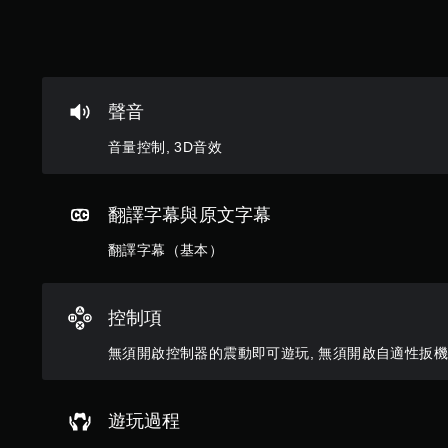
限
離
線
遊
玩
）
聲音
。
音量控制, 3D音效
手
動
保
翻譯字幕與原文字幕
存
翻譯字幕（基本）
資
料
您
控制項
可
以
無須開啟控制器的震動即可遊玩, 無須開啟自適性扳
手
動
建
遊玩過程
立
保