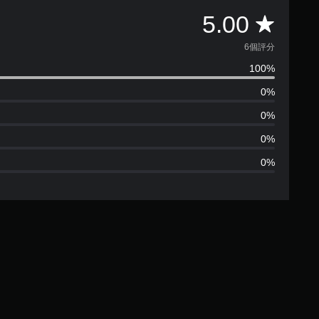
平
5.00
均
6個評分
100%
評
0%
分
0%
為
0%
0%
5
顆
星
（
滿