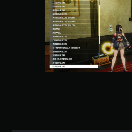
效
醒
無
。
須
您
開
可
隨
啟
時
自
查
適
看
性
遊
扳
玩
機
過
程
效
的
果
教
即
學
可
資
遊
訊
玩
。
您
可
暫
以
停
在
遊
不
戲
開