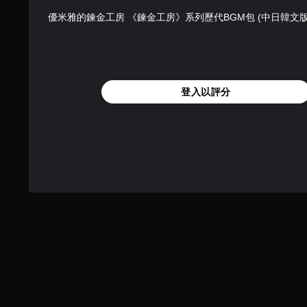
啟
您
優米雅的鍊金工房 《鍊金工房》系列歷代BGM包 (中日韓文版
扳
可
機
在
自
遊
適
玩
應
過
阻
程
登入以評分
力
或
的
動
情
畫
況
播
下
放
，
期
遊
間
玩
，
遊
隨
戲
時
。
暫
停
遊
戲
（
僅